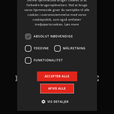
Denne hjemmeside bruger cookies til at
forbedre brugeroplevelsen. Ved at bruge
vores hjemmeside giver du samtykke til alle
cookies i overensstemmelse med vores
cookiepolitik, som også omfatter
Se optakten her
tredjepartscookies.
Læs mere
ABSOLUT NØDVENDIGE
YDEEVNE
MÅLRETNING
Klik her
FUNKTIONALITET
KOMMENDE KAMPE
ACCEPTER ALLE
AFVIS ALLE
SE KAMPPROGRAM
VIS DETALJER