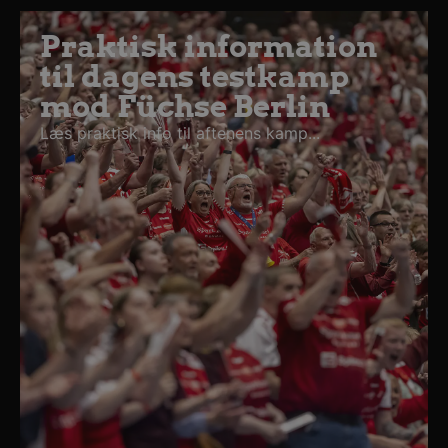
Praktisk information
til dagens testkamp
mod Füchse Berlin
Læs praktisk info til aftenens kamp...