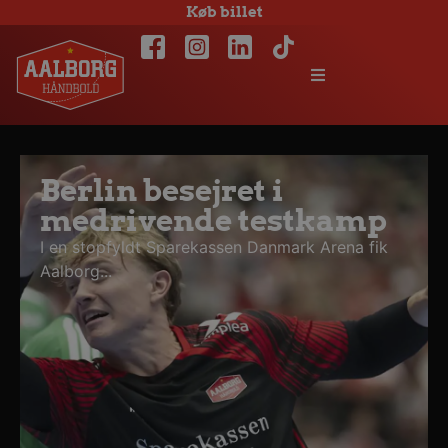
Køb billet
Berlin besejret i
medrivende testkamp
I en stopfyldt Sparekassen Danmark Arena fik
Aalborg...