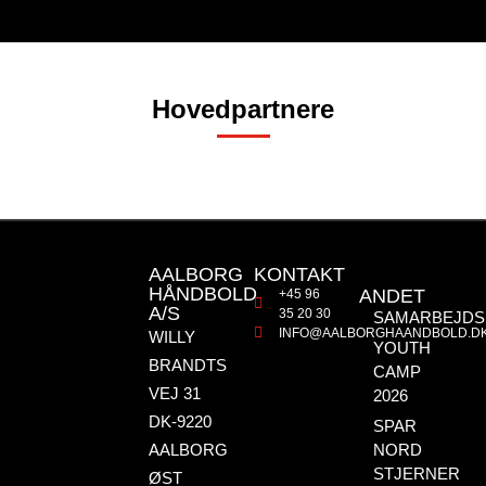
Hovedpartnere
AALBORG
KONTAKT
HÅNDBOLD
ANDET
+45 96
A/S
35 20 30
SAMARBEJDS
INFO@AALBORGHAANDBOLD.D
WILLY
YOUTH
BRANDTS
CAMP
VEJ 31
2026
DK-9220
SPAR
AALBORG
NORD
STJERNER
ØST