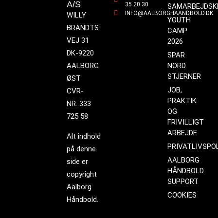
A/S
35 20 30
SAMARBEJDSK
INFO@AALBORGHAANDBOLD.DK
WILLY
YOUTH
BRANDTS
CAMP
VEJ 31
2026
DK-9220
SPAR
AALBORG
NORD
STJERNER
ØST
JOB,
CVR-
PRAKTIK
NR. 333
OG
725 58
FRIVILLIGT
ARBEJDE
Alt indhold
PRIVATLIVSPOL
på denne
AALBORG
side er
HÅNDBOLD
copyright
SUPPORT
Aalborg
COOKIES
Håndbold.