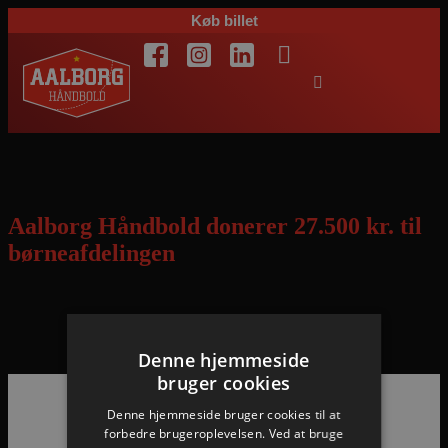
Køb billet
Dag:
22. februar 2012
Aalborg Håndbold donerer 27.500 kr. til
børneafdelingen
Pengene overrakt af Henrik Møllgaard og Jonas Larholm – samtidig
forærede Spar Nord et af billederne fra auktionen til afdelingen
Denne hjemmeside
bruger cookies
Denne hjemmeside bruger cookies til at
Hovedpartnere
forbedre brugeroplevelsen. Ved at bruge