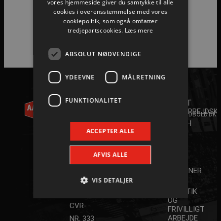
vores hjemmeside giver du samtykke til alle
cookies i overensstemmelse med vores
cookiepolitik, som også omfatter
tredjepartscookies.
Læs mere
ABSOLUT NØDVENDIGE
YDEEVNE
MÅLRETNING
AALBORG
KONTAKT
FUNKTIONALITET
HÅNDBOLD
+45 96
ANDET
35 20 30
A/S
SAMARBEJDSK
INFO@AALBORGHAANDBOLD.DK
YOUTH
WILLY
ACCEPTER ALLE
CAMP
2026
BRANDTS
SPAR
VEJ 31
AFVIS ALLE
NORD
DK-9220
STJERNER
AALBORG
VIS DETALJER
JOB,
PRAKTIK
ØST
OG
CVR-
FRIVILLIGT
ARBEJDE
NR. 333
Absolut nødvendige
Ydeevne