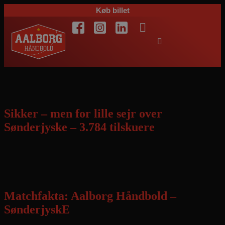
Køb billet
Dag:
2. marts 2012
Sikker – men for lille sejr over
Sønderjyske – 3.784 tilskuere
Flot angrebsspil især i 1. halvleg grundlagde sejren, men meget at
rette op på i forsvarsspillet til de næste kampe
Matchfakta: Aalborg Håndbold –
SønderjyskE