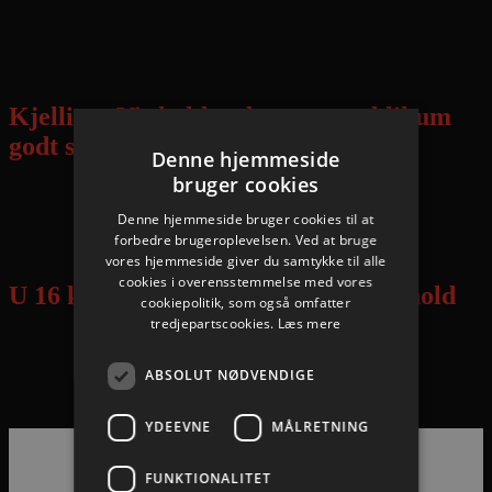
Herreligaen, Gigantium: Aalborg Håndbold – SønderjyskE 37-33
(20-15).
Kjelling: Vi skylder det store publikum
godt spil og sejr
Denne hjemmeside
bruger cookies
Denne hjemmeside bruger cookies til at
Topscorer Kristian Kjelling ser frem til igen at spille foran stort
forbedre brugeroplevelsen. Ved at bruge
publikum i Gigantium – i aften kl. 19.30 mod SønderjyskE
vores hjemmeside giver du samtykke til alle
cookies i overensstemmelse med vores
U 16 klar til finale – besejrede liga-hold
cookiepolitik, som også omfatter
tredjepartscookies.
Læs mere
ABSOLUT NØDVENDIGE
U 16 er klar til finalen i Jysk Elite Cup – Herning-Hauge besejret
26-23.
YDEEVNE
MÅLRETNING
FUNKTIONALITET