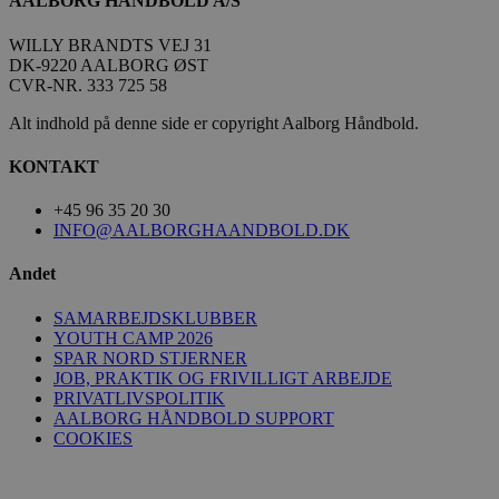
AALBORG HÅNDBOLD A/S
189369-sid-
.aalborg-
4 minutter
__Secure-
.youtube.com
5 måneder
seen
handbold.campaign.playable.com
59
ROLLOUT_TOKEN
4 uger
sekunder
WILLY BRANDTS VEJ 31
DK-9220 AALBORG ØST
CVR-NR. 333 725 58
Alt indhold på denne side er copyright Aalborg Håndbold.
KONTAKT
FPAU
.aalborghaandbold.dk
2 måneder
+45 96 35 20 30
4 uger
INFO@AALBORGHAANDBOLD.DK
HLSession
aalborghaandbold.dk
29 minutter
59
Andet
sekunder
SAMARBEJDSKLUBBER
YOUTH CAMP 2026
SPAR NORD STJERNER
VISITOR_INFO1_LIVE
5 måneder
Google LLC
JOB, PRAKTIK OG FRIVILLIGT ARBEJDE
4 uger
.youtube.com
PRIVATLIVSPOLITIK
AALBORG HÅNDBOLD SUPPORT
COOKIES