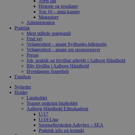
Årets fan
Historie og resultater
Top 10 – antal kampe
Magasiner
Administration
Praktisk
Mest stillede spørgsmål
Find vej
Velgørenhed – ansøg Sydbanks-billetpulje
Velgørenhed – ansøg om sponsorgaver
Presse
Job, praktik og frivilligt arbejde i Aalborg Håndbold
Bliv frivillig i Aalborg Håndbold
Hverdagens Superhelt
Fanshop
Nyheder
Holdet
Ligaholdet
Teamet omkring ligaholdet
Aalborg Håndbold Eliteakademi
U/17
U/19 Liga
Sportsefterskolen Aabybro – SEA
Praktisk info og kontakt