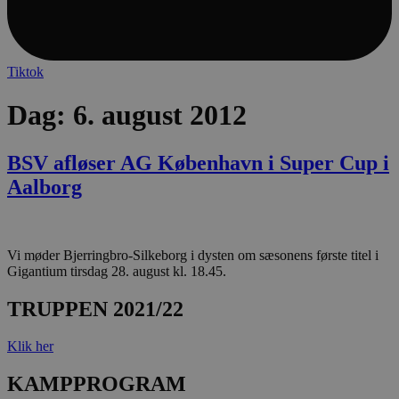
lf-cmp-189350
aalborghaandbold.dk
1 
Tiktok
Dag:
6. august 2012
BSV afløser AG København i Super Cup i
Aalborg
Navn
Udbyder / Domæne
Udløbsdato
Navn
Udbyder / Domæne
Udløbsdato
Beskrivelse
popupshow
.aalborghaandbold.dk
Session
Vi møder Bjerringbro-Silkeborg i dysten om sæsonens første titel i
_gtmeec
.aalborghaandbold.dk
2 måneder
Denne cookie
Navn
Udbyder / Domæne
Udløbsdato
4 uger
at lette spor
Gigantium tirsdag 28. august kl. 18.45.
189350-sid
.aalborghaandbold.dk
4 minutter
analyse af b
fbevents.js
.facebook.net
4 uger 2
59
interaktion 
dage
TRUPPEN 2021/22
sekunder
hjemmeside
markedsføring
Det samler 
1810443049197060
.facebook.net
4 uger 2
brugeradfær
Klik her
dage
engagement 
marketing, 
KAMPPROGRAM
at forbedre s
FPLC
.aalborghaandbold.dk
forbedre
20 timer