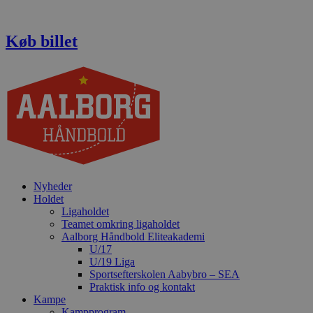
Videre
til
indhold
Køb billet
Nyheder
Holdet
Ligaholdet
Teamet omkring ligaholdet
Aalborg Håndbold Eliteakademi
U/17
U/19 Liga
Sportsefterskolen Aabybro – SEA
Praktisk info og kontakt
Kampe
Kampprogram