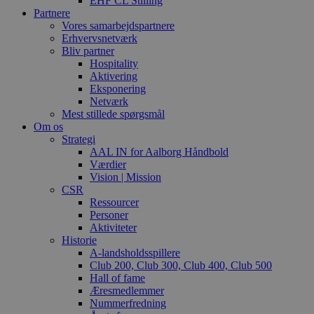
EHF CL Stilling
Partnere
Vores samarbejdspartnere
Erhvervsnetværk
Bliv partner
Hospitality
Aktivering
Eksponering
Netværk
Mest stillede spørgsmål
Om os
Strategi
AAL IN for Aalborg Håndbold
Værdier
Vision | Mission
CSR
Ressourcer
Personer
Aktiviteter
Historie
A-landsholdsspillere
Club 200, Club 300, Club 400, Club 500
Hall of fame
Æresmedlemmer
Nummerfredning