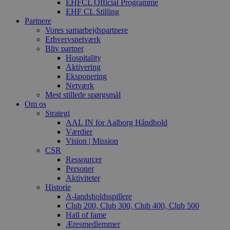
EHFCL Official Programme
EHF CL Stilling
Partnere
Vores samarbejdspartnere
Erhvervsnetværk
Bliv partner
Hospitality
Aktivering
Eksponering
Netværk
Mest stillede spørgsmål
Om os
Strategi
AAL IN for Aalborg Håndbold
Værdier
Vision | Mission
CSR
Ressourcer
Personer
Aktiviteter
Historie
A-landsholdsspillere
Club 200, Club 300, Club 400, Club 500
Hall of fame
Æresmedlemmer