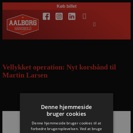
Køb billet
Dag:
30. oktober 2012
Vellykket operation: Nyt korsbånd til
Martin Larsen
Den 20-årige højre back fik tirsdag eftermiddag nyt korsbånd i
venstre knæ. Nu venter der genoptræning i ca. ni måneder
Denne hjemmeside
bruger cookies
Denne hjemmeside bruger cookies til at
Hovedpartnere
forbedre brugeroplevelsen. Ved at bruge