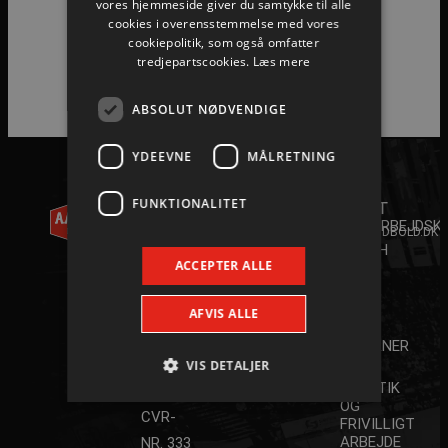
vores hjemmeside giver du samtykke til alle
cookies i overensstemmelse med vores
cookiepolitik, som også omfatter
tredjepartscookies.
Læs mere
ABSOLUT NØDVENDIGE
YDEEVNE
MÅLRETNING
AALBORG
KONTAKT
FUNKTIONALITET
HÅNDBOLD
+45 96
ANDET
35 20 30
A/S
SAMARBEJDSK
INFO@AALBORGHAANDBOLD.DK
YOUTH
WILLY
ACCEPTER ALLE
CAMP
2026
BRANDTS
SPAR
VEJ 31
AFVIS ALLE
NORD
DK-9220
STJERNER
AALBORG
VIS DETALJER
JOB,
PRAKTIK
ØST
OG
CVR-
FRIVILLIGT
ARBEJDE
NR. 333
Absolut nødvendige
Ydeevne