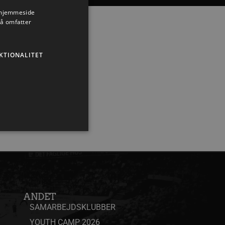
s hjemmeside
så omfatter
KTIONALITET
ministration. Hjemmesiden
ANDET
SAMARBEJDSKLUBBER
YOUTH CAMP 2026
ndividuelle klienter bag en