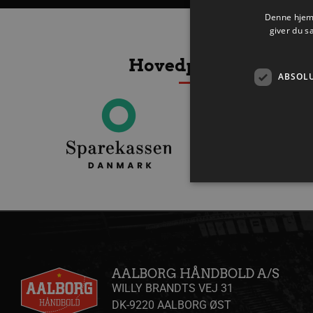
Denne hjemm
giver du s
Hovedpartnere
ABSOL
Absolut nødvendige cookies
kan ikke bruges korrekt ude
Navn
AALBORG HÅNDBOLD A/S
WILLY BRANDTS VEJ 31
/dyna-.*/i
DK-9220 AALBORG ØST
_dcid