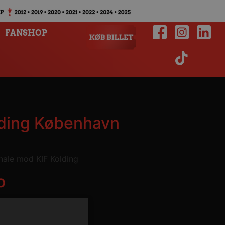
FANSHOP
olding København
finale mod KIF Kolding
o