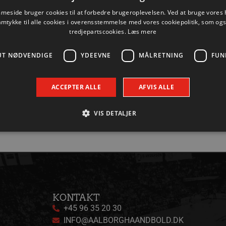
eside bruger cookies til at forbedre brugeroplevelsen. Ved at bruge vore
amtykke til alle cookies i overensstemmelse med vores cookiepolitik, som og
tredjepartscookies.
Læs mere
UT NØDVENDIGE
YDEEVNE
MÅLRETNING
FUN
ACCEPTER ALLE
AFVIS ALLE
VIS DETALJER
Absolut nødvendige
Ydeevne
Målretning
Funktionalitet
 muliggør hjemmesidens grundlæggende funktionalitet såsom brugerlogin og kontoad
n de absolut nødvendige cookies.
Udbyder / Domæne
Udløbsdato
Beskrivelse
KONTAKT
+45 96 35 20 30
.aalborghaandbold.dk
Session
Til visning af hjemmesidens funktioner
INFO@AALBORGHAANDBOLD.DK
1 år 1
Denne cookie bruges til at identificere i
Google