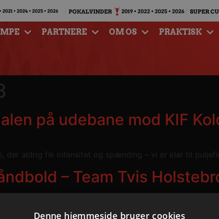
AMPE
PARTNERE
OM OS
PRAKTISK
3
e-finalen på udebane mod KIF K
der aldrig fik intensitet og spænding – vi er klar til pulje
åndbold – Team Tvis Holstebr
alborg Håndbold – Team Tvis Holstebro 27-20 (13-8).
Denne hjemmeside bruger cookies