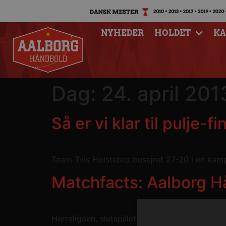
NYHEDER
HOLDET
K
Dag:
24. april 201
Så er vi klar til pulj
Team Tvis Holstebro besejret 27-20 i en kamp, 
Matchfacts: Aalborg H
Herreligaen, slutspillet, Gigantium Arena: A