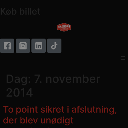
Køb billet
Dag:
7. november
2014
To point sikret i afslutning,
der blev unødigt