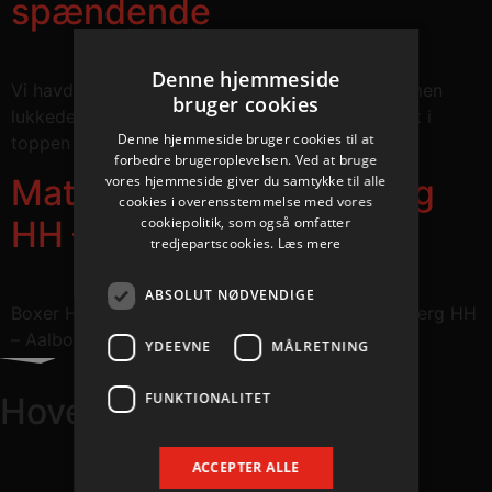
spændende
Denne hjemmeside
Vi havde teten hele kampen mod Ribe-Esbjerg, men
bruger cookies
lukkede dem ind til sidst. To point, der luner godt i
Denne hjemmeside bruger cookies til at
toppen af ligaen.
forbedre brugeroplevelsen. Ved at bruge
vores hjemmeside giver du samtykke til alle
Matchfacts: Ribe-Esbjerg
cookies i overensstemmelse med vores
cookiepolitik, som også omfatter
HH – Aalborg Håndbold
tredjepartscookies.
Læs mere
ABSOLUT NØDVENDIGE
Boxer Herreligaen, Blue Water Dokken. Ribe-Esbjerg HH
– Aalborg Håndbold 24-26 (10-13)
YDEEVNE
MÅLRETNING
FUNKTIONALITET
Hovedpartnere
ACCEPTER ALLE