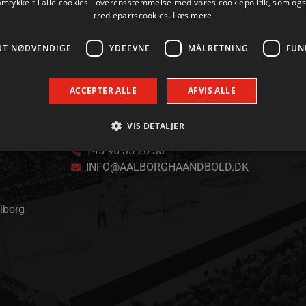
amtykke til alle cookies i overensstemmelse med vores cookiepolitik, som og
tredjepartscookies.
Læs mere
UT NØDVENDIGE
YDEEVNE
MÅLRETNING
FUN
ACCEPTER ALLE
AFVIS ALLE
VIS DETALJER
KONTAKT
+45 96 35 20 30
INFO@AALBORGHAANDBOLD.DK
Absolut nødvendige
Ydeevne
Målretning
Funktionalitet
 muliggør hjemmesidens grundlæggende funktionalitet såsom brugerlogin og kontoad
alborg
n de absolut nødvendige cookies.
Udbyder / Domæne
Udløbsdato
Beskrivelse
.aalborghaandbold.dk
Session
Til visning af hjemmesidens funktioner
1 år 1
Denne cookie bruges til at identificere i
Google
måned
delt IP-adresse og anvende sikkerhedsinds
.aalborghaandbold.dk
er nødvendig for webstedets sikkerhed o