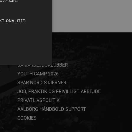
så omfatter
KTIONALITET
ANDET
SAMARBEJDSKLUBBER
YOUTH CAMP 2026
SPAR NORD STJERNER
ministration. Hjemmesiden
JOB, PRAKTIK OG FRIVILLIGT ARBEJDE
PRIVATLIVSPOLITIK
AALBORG HÅNDBOLD SUPPORT
COOKIES
ndividuelle klienter bag en
tillinger pr. klient. Den
g kan ikke fravælges.