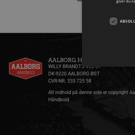
giver du s
ABSOL
AALBORG HÅNDBOLD A/S
WILLY BRANDTS VEJ 31
DK-9220 AALBORG ØST
CVR-NR. 333 725 58
Absolut nødvendige cookies
Alt indhold på denne side er copyright A
kan ikke bruges korrekt ude
Håndbold.
Navn
/dyna-.*/i
_dcid