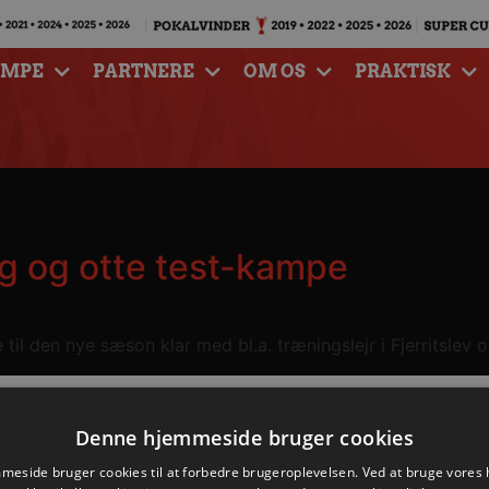
AMPE
PARTNERE
OM OS
PRAKTISK
g og otte test-kampe
il den nye sæson klar med bl.a. træningslejr i Fjerritslev o
Denne hjemmeside bruger cookies
eside bruger cookies til at forbedre brugeroplevelsen. Ved at bruge vore