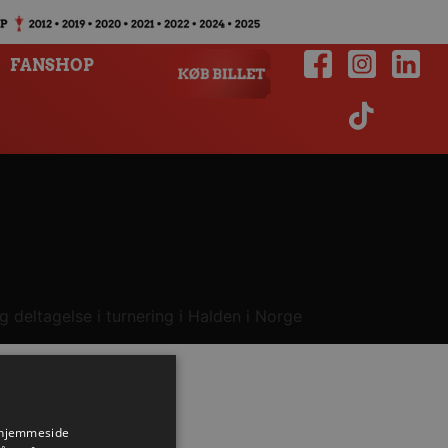
FANSHOP
g deltagelse i turnering i Halden i Norge
s hjemmeside