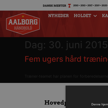
NYHEDER
HOLDET
K
Dag:
30. juni 2015
Fem ugers hård trænin
Træner-teamet har planen for forberedelserne t
Hovedpartnere
Denne hjemm