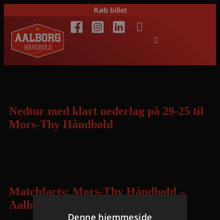
Køb billet
Dag:
6. september 2015
Nedtur med klart nederlag på 29-25 til
Mors-Thy Håndbold
Jesper Jensens tropper ukendelige efter den flotte åbningskamp i
ligaen – fortjent sejr på 29-25 til Mors-Thy Håndbold
Matchfacts: Mors-Thy Håndbold –
Aalborg Håndbold
Denne hjemmeside