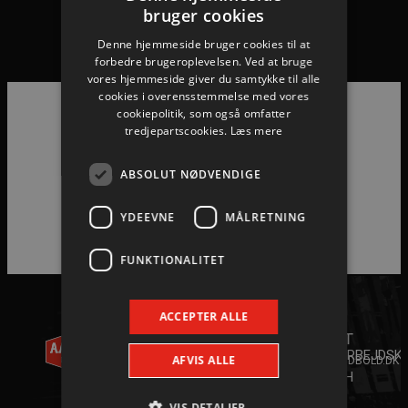
bruger cookies
Boxer Herreligaen, Thy Hallerne, Thisted: Mors-Thy Håndbold –
Denne hjemmeside bruger cookies til at
Aalborg Håndbold 29-25 (15-9).
forbedre brugeroplevelsen. Ved at bruge
vores hjemmeside giver du samtykke til alle
cookies i overensstemmelse med vores
cookiepolitik, som også omfatter
tredjepartscookies.
Læs mere
Hovedpartnere
ABSOLUT NØDVENDIGE
YDEEVNE
MÅLRETNING
FUNKTIONALITET
ACCEPTER ALLE
AALBORG
KONTAKT
HÅNDBOLD
+45 96
ANDET
35 20 30
A/S
SAMARBEJDSK
AFVIS ALLE
INFO@AALBORGHAANDBOLD.DK
YOUTH
WILLY
CAMP
VIS DETALJER