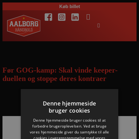
Køb billet
Dag:
8. oktober 2015
Før GOG-kamp: Skal vinde keeper-
duellen og stoppe deres kontraer
Højre fløjen Christian Jensen meldt klar til topopgøret mod
Denne hjemmeside
succesholdet GOG lørdag kl. 17.10 – se kampen på TV 2.
bruger cookies
Denne hjemmeside bruger cookies til at
forbedre brugeroplevelsen. Ved at bruge
vores hjemmeside giver du samtykke til alle
Hovedpartnere
cookies i overensstemmelse med vores