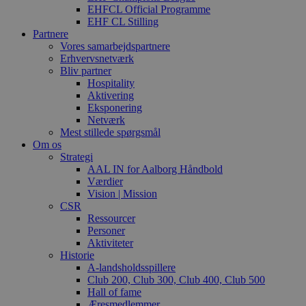
EHFCL Official Programme
EHF CL Stilling
Partnere
Vores samarbejdspartnere
Erhvervsnetværk
Bliv partner
Hospitality
Aktivering
Eksponering
Netværk
Mest stillede spørgsmål
Om os
Strategi
AAL IN for Aalborg Håndbold
Værdier
Vision | Mission
CSR
Ressourcer
Personer
Aktiviteter
Historie
A-landsholdsspillere
Club 200, Club 300, Club 400, Club 500
Hall of fame
Æresmedlemmer