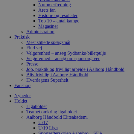
Nummerfredning
Årets fan
Historie og resultater
Top 10 – antal kampe
Magasiner
Administration
Praktisk
Mest stillede spørgsmål
Find vej
Velgørenhed – ansøg Sydbanks-billetpulje
Velgørenhed – ansøg om sponsorgaver
Presse
Job, praktik og frivilligt arbejde i Aalborg Håndbold
Bliv frivillig i Aalborg Håndbold
Hverdagens Superhelt
Fanshop
Nyheder
Holdet
Ligaholdet
Teamet omkring ligaholdet
Aalborg Håndbold Eliteakademi
U/17
U/19 Liga
Sportsefterskolen Aabybro – SEA