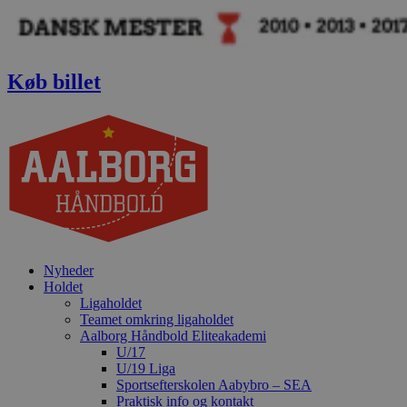
Videre
til
indhold
Køb billet
Nyheder
Holdet
Ligaholdet
Teamet omkring ligaholdet
Aalborg Håndbold Eliteakademi
U/17
U/19 Liga
Sportsefterskolen Aabybro – SEA
Praktisk info og kontakt