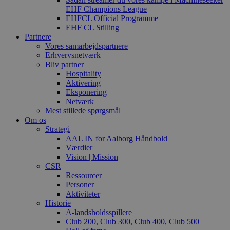
EHF Champions League
EHFCL Official Programme
EHF CL Stilling
Partnere
Vores samarbejdspartnere
Erhvervsnetværk
Bliv partner
Hospitality
Aktivering
Eksponering
Netværk
Mest stillede spørgsmål
Om os
Strategi
AAL IN for Aalborg Håndbold
Værdier
Vision | Mission
CSR
Ressourcer
Personer
Aktiviteter
Historie
A-landsholdsspillere
Club 200, Club 300, Club 400, Club 500