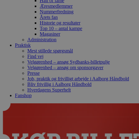
Hall of fame
Æresmedlemmer
Nummerfredning
Årets fan
Historie og resultater
Top 10 – antal kampe
Magasiner
Administration
Praktisk
Mest stillede spørgsmål
Find vej
Velgørenhed – ansøg Sydbanks-billetpulje
Velgørenhed – ansøg om sponsorgaver
Presse
Job, praktik og frivilligt arbejde i Aalborg Håndbold
Bliv frivillig i Aalborg Håndbold
Hverdagens Superhelt
Fanshop