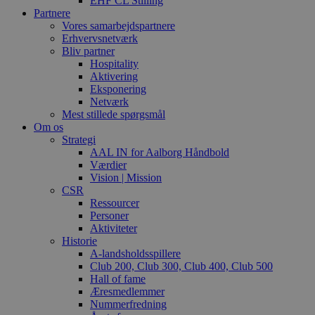
EHF CL Stilling
Partnere
Vores samarbejdspartnere
Erhvervsnetværk
Bliv partner
Hospitality
Aktivering
Eksponering
Netværk
Mest stillede spørgsmål
Om os
Strategi
AAL IN for Aalborg Håndbold
Værdier
Vision | Mission
CSR
Ressourcer
Personer
Aktiviteter
Historie
A-landsholdsspillere
Club 200, Club 300, Club 400, Club 500
Hall of fame
Æresmedlemmer
Nummerfredning