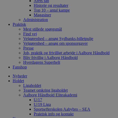
Årets fan
Historie og resultater
Top 10 – antal kampe
Magasiner
Administration
Praktisk
Mest stillede spørgsmål
Find vej
Velgørenhed – ansøg Sydbanks-billetpulje
Velgørenhed – ansøg om sponsorgaver
Presse
Job, praktik og frivilligt arbejde i Aalborg Håndbold
Bliv frivillig i Aalborg Håndbold
Hverdagens Superhelt
Fanshop
Nyheder
Holdet
Ligaholdet
Teamet omkring ligaholdet
Aalborg Håndbold Eliteakademi
U/17
U/19 Liga
Sportsefterskolen Aabybro – SEA
Praktisk info og kontakt