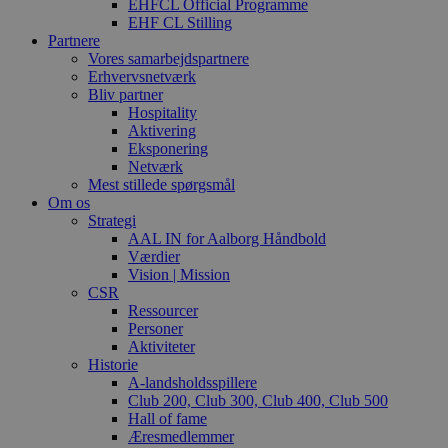
EHFCL Official Programme
EHF CL Stilling
Partnere
Vores samarbejdspartnere
Erhvervsnetværk
Bliv partner
Hospitality
Aktivering
Eksponering
Netværk
Mest stillede spørgsmål
Om os
Strategi
AAL IN for Aalborg Håndbold
Værdier
Vision | Mission
CSR
Ressourcer
Personer
Aktiviteter
Historie
A-landsholdsspillere
Club 200, Club 300, Club 400, Club 500
Hall of fame
Æresmedlemmer