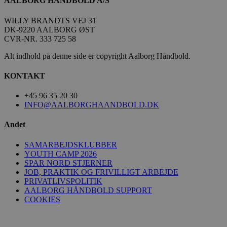
AALBORG HÅNDBOLD A/S
189369-sid-
.aalborg-
4 minutter
__Secure-
.youtube.com
5 måneder
seen
handbold.campaign.playable.com
59
ROLLOUT_TOKEN
4 uger
sekunder
WILLY BRANDTS VEJ 31
DK-9220 AALBORG ØST
CVR-NR. 333 725 58
Alt indhold på denne side er copyright Aalborg Håndbold.
KONTAKT
FPAU
.aalborghaandbold.dk
2 måneder
+45 96 35 20 30
4 uger
INFO@AALBORGHAANDBOLD.DK
HLSession
aalborghaandbold.dk
29 minutter
59
Andet
sekunder
SAMARBEJDSKLUBBER
YOUTH CAMP 2026
SPAR NORD STJERNER
VISITOR_INFO1_LIVE
5 måneder
Google LLC
JOB, PRAKTIK OG FRIVILLIGT ARBEJDE
4 uger
.youtube.com
PRIVATLIVSPOLITIK
AALBORG HÅNDBOLD SUPPORT
COOKIES