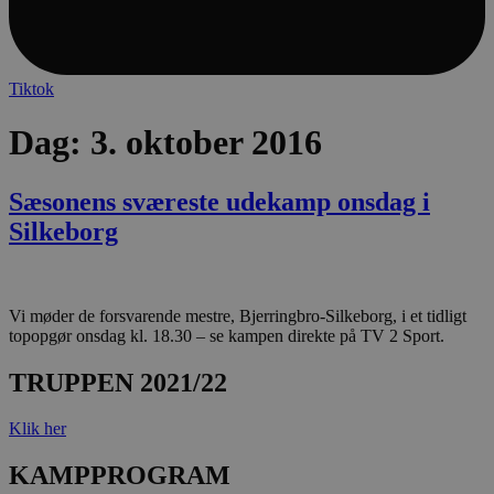
lf-cmp-189350
aalborghaandbold.dk
1 
Tiktok
Dag:
3. oktober 2016
Sæsonens sværeste udekamp onsdag i
Silkeborg
Navn
Udbyder / Domæne
Udløbsdato
Navn
Udbyder / Domæne
Udløbsdato
Beskrivelse
popupshow
.aalborghaandbold.dk
Session
Vi møder de forsvarende mestre, Bjerringbro-Silkeborg, i et tidligt
_gtmeec
.aalborghaandbold.dk
2 måneder
Denne cookie
Navn
Udbyder / Domæne
Udløbsdato
4 uger
at lette spor
topopgør onsdag kl. 18.30 – se kampen direkte på TV 2 Sport.
189350-sid
.aalborghaandbold.dk
4 minutter
analyse af b
fbevents.js
.facebook.net
4 uger 2
59
interaktion 
dage
TRUPPEN 2021/22
sekunder
hjemmeside
markedsføring
Det samler 
1810443049197060
.facebook.net
4 uger 2
brugeradfær
Klik her
dage
engagement 
marketing, 
KAMPPROGRAM
at forbedre s
FPLC
.aalborghaandbold.dk
forbedre
20 timer