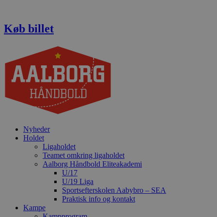
Videre
til
indhold
Køb billet
Nyheder
Holdet
Ligaholdet
Teamet omkring ligaholdet
Aalborg Håndbold Eliteakademi
U/17
U/19 Liga
Sportsefterskolen Aabybro – SEA
Praktisk info og kontakt
Kampe
Kampprogram