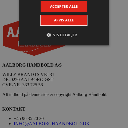
ACCEPTER ALLE
AFVIS ALLE
VIS DETALJER
Absolut nødvendige
Ydeevne
AALBORG HÅNDBOLD A/S
Målretning
Funktionalitet
WILLY BRANDTS VEJ 31
Absolut nødvendige cookies muliggør
DK-9220 AALBORG ØST
hjemmesidens grundlæggende funktionalitet
CVR-NR. 333 725 58
såsom brugerlogin og kontoadministration.
Hjemmesiden kan ikke bruges korrekt uden de
absolut nødvendige cookies.
Alt indhold på denne side er copyright Aalborg Håndbold.
Navn
Udbyder / Domæne
Udløbsd
KONTAKT
/dyna-.*/i
.aalborghaandbold.dk
Sessi
+45 96 35 20 30
INFO@AALBORGHAANDBOLD.DK
_dcid
1 år 
Google