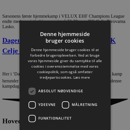
Sæsonens første hjemmekamp i VELUX EHF Champions League
endte med en vigtig hjemmesejr på 32-30 over RK Celje Pivovarna
Lasko.
Denne hjemmeside
Dagens kamp: Aalborg Håndbold  RK
bruger cookies
Celje Pivovarna Lasko
Denne hjemmeside bruger cookies til at
forbedre brugeroplevelsen. Ved at bruge
vores hjemmeside giver du samtykke til alle
cookies i overensstemmelse med vores
cookiepolitik, som også omfatter
Her i ‘Dagens Kamp’ kan du læse mere om eftermiddagens kamp 
tredjepartscookies.
Læs mere
herunder holdopstillinger og anden specifik information på denne
kampdag.
ABSOLUT NØDVENDIGE
YDEEVNE
MÅLRETNING
FUNKTIONALITET
Hovedpartnere