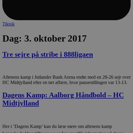
VISITOR_PRIVACY_METADATA
5 mån
YouTube
4 u
.youtube.com
Tiktok
Dag:
3. oktober 2017
Tre sejre på stribe i 888ligaen
lf-cmp-189350
aalborghaandbold.dk
1 
Aftenens kamp i Jutlander Bank Arena endte med en 28-26 sejr over
HC Midtjylland efter en tæt affære, hvor pausestillingen var 13-13.
Dagens Kamp: Aalborg Håndbold – HC
Midtjylland
Her i ‘Dagens Kamp’ kan du læse mere om aftenens kamp 