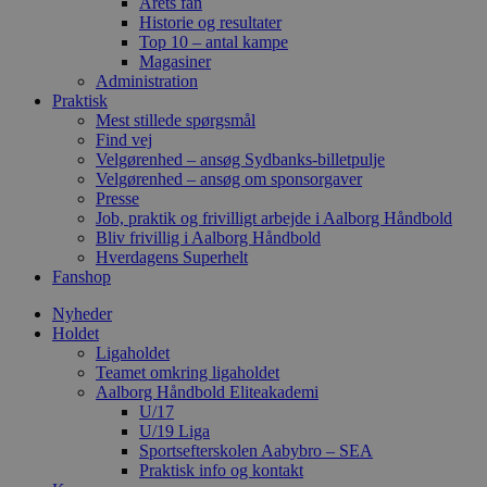
Årets fan
Historie og resultater
Top 10 – antal kampe
Magasiner
Administration
Praktisk
Mest stillede spørgsmål
Find vej
Velgørenhed – ansøg Sydbanks-billetpulje
Velgørenhed – ansøg om sponsorgaver
Presse
Job, praktik og frivilligt arbejde i Aalborg Håndbold
Bliv frivillig i Aalborg Håndbold
Hverdagens Superhelt
Fanshop
Nyheder
Holdet
Ligaholdet
Teamet omkring ligaholdet
Aalborg Håndbold Eliteakademi
U/17
U/19 Liga
Sportsefterskolen Aabybro – SEA
Praktisk info og kontakt