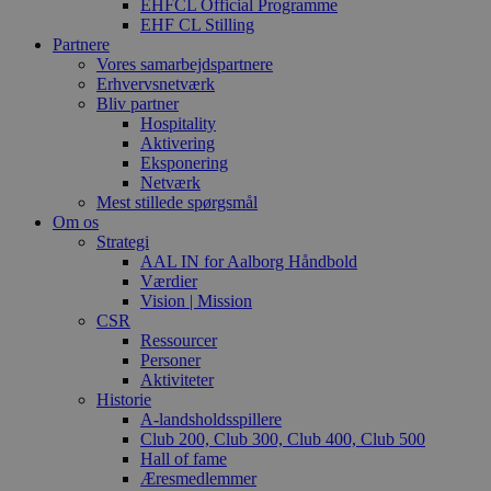
EHFCL Official Programme
EHF CL Stilling
Partnere
Vores samarbejdspartnere
Erhvervsnetværk
Bliv partner
Hospitality
Aktivering
Eksponering
Netværk
Mest stillede spørgsmål
Om os
Strategi
AAL IN for Aalborg Håndbold
Værdier
Vision | Mission
CSR
Ressourcer
Personer
Aktiviteter
Historie
A-landsholdsspillere
Club 200, Club 300, Club 400, Club 500
Hall of fame
Æresmedlemmer