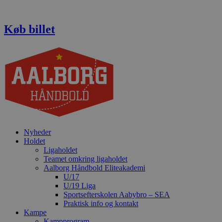
Videre
til
indhold
Køb billet
Nyheder
Holdet
Ligaholdet
Teamet omkring ligaholdet
Aalborg Håndbold Eliteakademi
U/17
U/19 Liga
Sportsefterskolen Aabybro – SEA
Praktisk info og kontakt
Kampe
Kampprogram