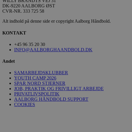
WILLY BRANDTS VEJ 31
HLSession
aalborghaandbold.dk
29 minutter
59
DK-9220 AALBORG ØST
sekunder
CVR-NR. 333 725 58
Alt indhold på denne side er copyright Aalborg Håndbold.
KONTAKT
VISITOR_INFO1_LIVE
5 måneder
Google LLC
4 uger
.youtube.com
+45 96 35 20 30
INFO@AALBORGHAANDBOLD.DK
Andet
SAMARBEJDSKLUBBER
FPID
1 år 1
Google
YOUTH CAMP 2026
måned
.aalborghaandbold.dk
SPAR NORD STJERNER
JOB, PRAKTIK OG FRIVILLIGT ARBEJDE
PRIVATLIVSPOLITIK
_fbp
2 måneder
Meta Platform Inc.
AALBORG HÅNDBOLD SUPPORT
4 uger
.aalborghaandbold.dk
COOKIES
lidc
1 dag
Microsoft Corporation
.linkedin.com