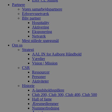
EHF CL Stilling
Partnere
Vores samarbejdspartnere
Erhvervsnetværk
Bliv partner
Hospitality
Aktivering
Eksponering
Netværk
Mest stillede spørgsmål
Om os
Strategi
AAL IN for Aalborg Håndbold
Værdier
Vision | Mission
CSR
Ressourcer
Personer
Aktiviteter
Historie
A-landsholdsspillere
Club 200, Club 300, Club 400, Club 500
Hall of fame
Æresmedlemmer
Nummerfredning