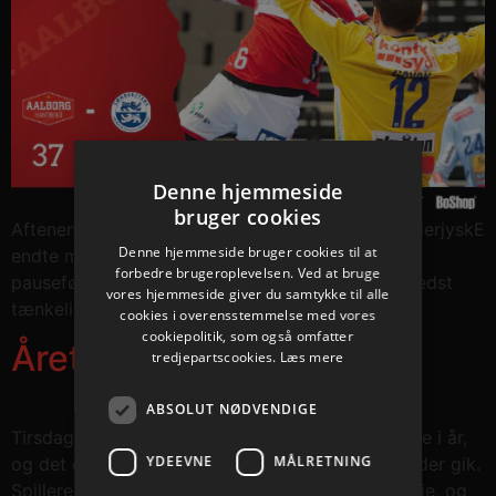
Denne hjemmeside
bruger cookies
Aftenens kamp i Jutlander Bank Arena mod SønderjyskE
Denne hjemmeside bruger cookies til at
endte med en komfortabel sejr på 37-31 efter
forbedre brugeroplevelsen. Ved at bruge
pauseføring på 19-16, og vi fik dermed sat det bedst
vores hjemmeside giver du samtykke til alle
tænkelige punktum i årets sidste kamp.
cookies i overensstemmelse med vores
cookiepolitik, som også omfatter
Året der gik
tredjepartscookies.
Læs mere
ABSOLUT NØDVENDIGE
Tirsdagens kamp mod SønderjyskE var den sidste i år,
YDEEVNE
MÅLRETNING
og det er derfor passende at se tilbage på året, der gik.
Spillere og administrationen er nu gået på juleferie, og