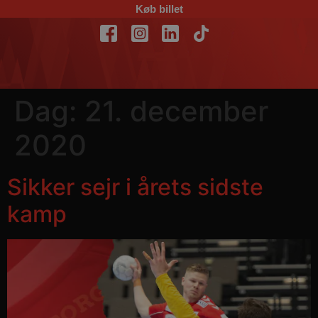
Køb billet
Dag:
21. december
2020
Sikker sejr i årets sidste
kamp