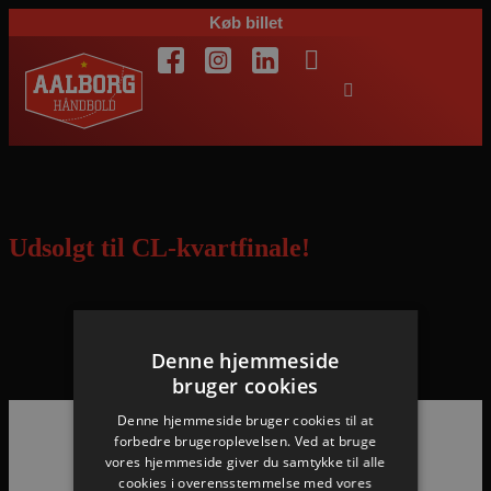
Køb billet
Dag:
3. maj 2022
Udsolgt til CL-kvartfinale!
Billetterne til kvartfinalen mod Telekom Veszprém i EHF
Champions League er nu blevet revet væk, da de blev sat til salg i
Denne hjemmeside
dag kl. 12.00. Vi kan derfor nu melde udsolgt.
bruger cookies
Denne hjemmeside bruger cookies til at
forbedre brugeroplevelsen. Ved at bruge
vores hjemmeside giver du samtykke til alle
Hovedpartnere
cookies i overensstemmelse med vores