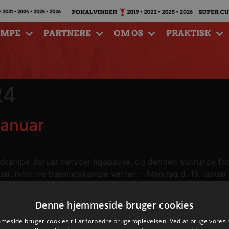
AMPE
PARTNERE
OM OS
PRAKTISK
24
januar
ngskampe Januar betyder ligapause, og dermed slutrunde for f
nuar, hvor tre træningskampe venter: – Mandag d. 15. januar
2024 kl. 19.30 […]
Denne hjemmeside bruger cookies
eside bruger cookies til at forbedre brugeroplevelsen. Ved at bruge vore