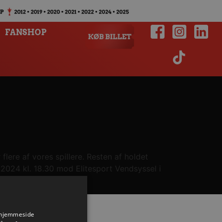
FANSHOP
lere af vores spillere. Resten af holdet
 2024 kl. 18.30 mod Elitesport Vendsyssel i
s hjemmeside