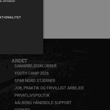
så omfatter
KTIONALITET
ANDET
SAMARBEJDSKLUBBER
YOUTH CAMP 2026
ministration. Hjemmesiden
SPAR NORD STJERNER
JOB, PRAKTIK OG FRIVILLIGT ARBEJDE
PRIVATLIVSPOLITIK
ndividuelle klienter bag en
AALBORG HÅNDBOLD SUPPORT
tillinger pr. klient. Den
g kan ikke fravælges.