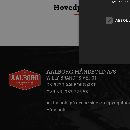
giver du s
Hovedpartnere
ABSOL
AALBORG HÅNDBOLD A/S
WILLY BRANDTS VEJ 31
DK-9220 AALBORG ØST
Absolut nødvendige cookies
CVR-NR. 333 725 58
kan ikke bruges korrekt ude
Navn
Alt indhold på denne side er copyright A
/dyna-.*/i
Håndbold.
_dcid