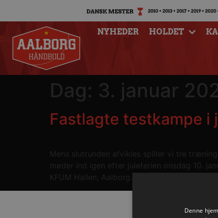
NYHEDER
HOLDET
K
Dag:
3. januar 20
Fastlagte testkampe i 
Mens slutrunden afvikles spiller vi tre træni
møder ind igen efter juleferien onsdag 10. ja
KFUM Hallen, Aalborg.– Onsdag d. 17. januar 
Denne hjemm