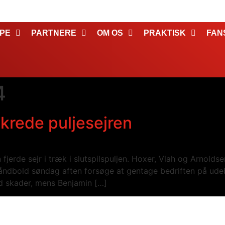
PE
PARTNERE
OM OS
PRAKTISK
FAN
4
ikrede puljesejren
erde sejr i træk i slutspilspuljen. Hoxer, Vlah og Arnolds
 Håndbold søndag aften forsøge at gentage bedriften på u
d skader, mens Benjamin […]