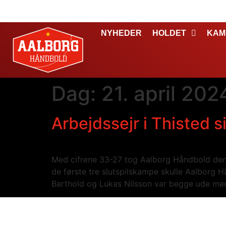
NYHEDER
HOLDET
KAM
Dag:
21. april 202
Arbejdssejr i Thisted s
Med cifrene 33-27 tog Aalborg Håndbold den fj
de første tre slutspilskampe skulle Aalborg
Barthold og Lukas Nilsson var begge ude me