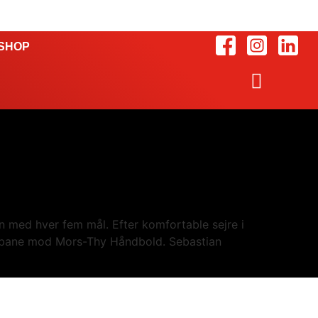
SHOP
en med hver fem mål. Efter komfortable sejre i
debane mod Mors-Thy Håndbold. Sebastian