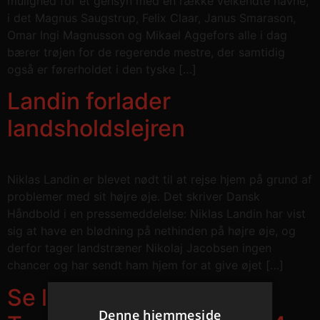
mulighed for et gensyn med en række velkendte navne,
i det Magnus Saugstrup, Felix Claar, Janus Smarason,
Omar Ingi Magnusson og Mikael Aggefors alle i dag
bærer trøjen for de regerende mestre, der samtidig
også er førerholdet i den tyske […]
Landin forlader
landsholdslejren
Niklas Landin er blevet nødt til at rejse hjem på grund af
problemer med sit højre øje. Det skriver Dansk
Håndbold i en pressemeddelelse: Niklas Landin har vist
sig at have en blødning på nethinden på højre øje, og
derfor tager landstræner Nikolaj Jacobsen ingen
chancer og har sendt ham hjem for at give øjet […]
Se lodtrækningen til
Denne hjemmeside