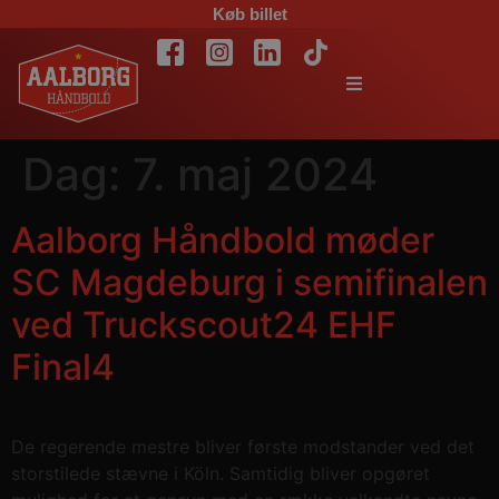
Køb billet
Dag:
7. maj 2024
Aalborg Håndbold møder
SC Magdeburg i semifinalen
ved Truckscout24 EHF
Final4
De regerende mestre bliver første modstander ved det
storstilede stævne i Köln. Samtidig bliver opgøret