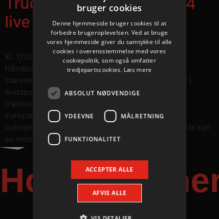
Truckscout24 EHF Final 4
bruger cookies
live
Denne hjemmeside bruger cookies til at
forbedre brugeroplevelsen. Ved at bruge
vores hjemmeside giver du samtykke til alle
cookies i overensstemmelse med vores
Kl. 17.00 i dag udløses spændingen, når Aalborg
cookiepolitik, som også omfatter
Håndbolds modstander til det kommende Final4-
tredjepartscookies.
Læs mere
stævne i Köln skal findes. Lodtrækningen foregår i
Budapest, hvor der i samme ombæring også skal
ABSOLUT NØDVENDIGE
trækkes lod til kvindernes Final4-stævne. Det
Europæiske Håndboldforbund EHF sender hele
YDEEVNE
MÅLRETNING
lodtrækningen direkte på Youtube, hvor man gratis kan
se med fra kl. 17.00 via dette […]
FUNKTIONALITET
Hovedpartne
ACCEPTER ALLE
AFVIS ALLE
VIS DETALJER