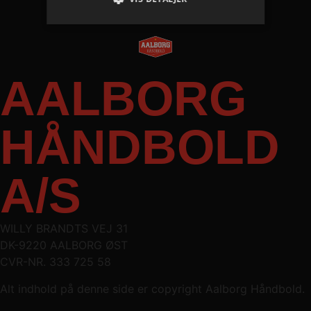
Absolut nødvendige
Ydeevne
Målretning
Funktionalitet
AALBORG
Absolut nødvendige cookies muliggør
hjemmesidens grundlæggende funktionalitet
såsom brugerlogin og kontoadministration.
HÅNDBOLD
Hjemmesiden kan ikke bruges korrekt uden de
absolut nødvendige cookies.
Navn
Udbyder / Domæne
Udløbsd
A/S
/dyna-.*/i
.aalborghaandbold.dk
Sessi
_dcid
1 år 
Google
WILLY BRANDTS VEJ 31
måne
.aalborghaandbold.dk
DK-9220 AALBORG ØST
CVR-NR. 333 725 58
Alt indhold på denne side er copyright Aalborg Håndbold.