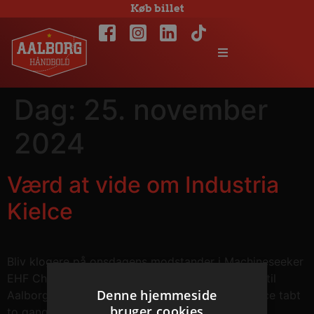
Køb billet
Dag:
25. november
2024
Værd at vide om Industria
Kielce
Bliv klogere på onsdagens modstander i Machineseeker
EHF Champions League. Efter 28-35 nederlaget til
Denne hjemmeside
Aalborg Håndbold 23. oktober har Industria Kielce tabt
bruger cookies
to gange til Pick Szeged i Machineseeker EHF