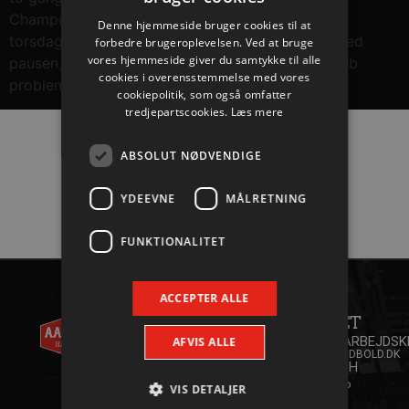
Champions League, 30. oktober 27-28 ude og i
Denne hjemmeside bruger cookies til at
torsdags 31-35 hjemme. Her førte Kielce 19-17 ved
forbedre brugeroplevelsen. Ved at bruge
vores hjemmeside giver du samtykke til alle
pausen, men foran 27-24 fik det polske mandskab
cookies i overensstemmelse med vores
problemer […]
cookiepolitik, som også omfatter
tredjepartscookies.
Læs mere
ABSOLUT NØDVENDIGE
Hovedpartnere
YDEEVNE
MÅLRETNING
FUNKTIONALITET
ACCEPTER ALLE
AALBORG
KONTAKT
HÅNDBOLD
ANDET
+45 96
A/S
35 20 30
SAMARBEJDSK
AFVIS ALLE
INFO@AALBORGHAANDBOLD.DK
WILLY
YOUTH
BRANDTS
CAMP
VIS DETALJER
VEJ 31
2026