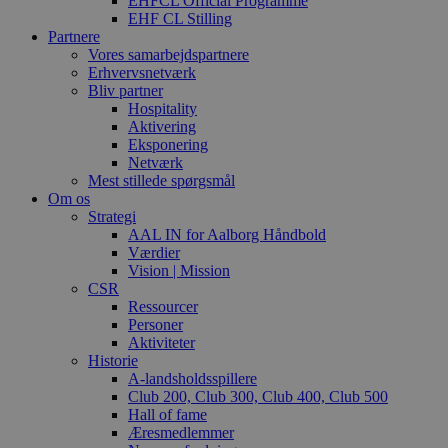
EHFCL Official Programme
EHF CL Stilling
Partnere
Vores samarbejdspartnere
Erhvervsnetværk
Bliv partner
Hospitality
Aktivering
Eksponering
Netværk
Mest stillede spørgsmål
Om os
Strategi
AAL IN for Aalborg Håndbold
Værdier
Vision | Mission
CSR
Ressourcer
Personer
Aktiviteter
Historie
A-landsholdsspillere
Club 200, Club 300, Club 400, Club 500
Hall of fame
Æresmedlemmer