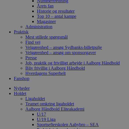
Nummerfredning
Årets fan
Historie og resultater
Top 10 – antal kampe
Magasiner
Administration
Praktisk
Mest stillede spørgsmål
Find vej
Velgørenhed – ansøg Sydbanks-billetpulje
Velgørenhed – ansøg om sponsorgaver
Presse
Job, praktik og frivilligt arbejde i Aalborg Håndbold
Bliv frivillig i Aalborg Håndbold
Hverdagens Superhelt
Fanshop
Nyheder
Holdet
Ligaholdet
Teamet omkring ligaholdet
Aalborg Håndbold Eliteakademi
U/17
U/19 Liga
Sportsefterskolen Aabybro – SEA