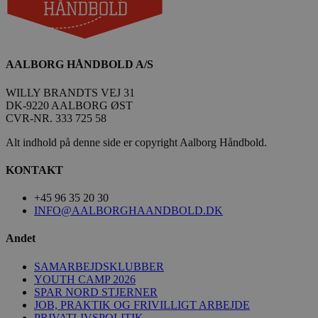
bcookie
1 år
Microsoft Corporation
.linkedin.com
189369-sid-
.aalborg-
4 minutter
__Secure-
.youtube.com
5 måneder
seen
handbold.campaign.playable.com
59
ROLLOUT_TOKEN
4 uger
sekunder
AALBORG HÅNDBOLD A/S
WILLY BRANDTS VEJ 31
DK-9220 AALBORG ØST
CVR-NR. 333 725 58
Alt indhold på denne side er copyright Aalborg Håndbold.
FPAU
.aalborghaandbold.dk
2 måneder
KONTAKT
4 uger
HLSession
aalborghaandbold.dk
29 minutter
+45 96 35 20 30
59
INFO@AALBORGHAANDBOLD.DK
sekunder
Andet
SAMARBEJDSKLUBBER
VISITOR_INFO1_LIVE
5 måneder
Google LLC
YOUTH CAMP 2026
4 uger
.youtube.com
SPAR NORD STJERNER
JOB, PRAKTIK OG FRIVILLIGT ARBEJDE
PRIVATLIVSPOLITIK