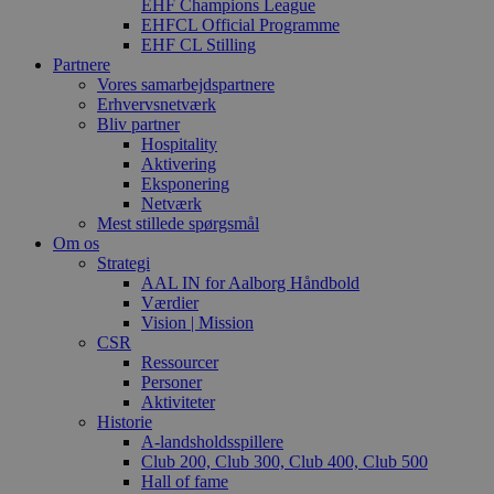
EHF Champions League
EHFCL Official Programme
EHF CL Stilling
Partnere
Vores samarbejdspartnere
Erhvervsnetværk
Bliv partner
Hospitality
Aktivering
Eksponering
Netværk
Mest stillede spørgsmål
Om os
Strategi
AAL IN for Aalborg Håndbold
Værdier
Vision | Mission
CSR
Ressourcer
Personer
Aktiviteter
Historie
A-landsholdsspillere
Club 200, Club 300, Club 400, Club 500
Hall of fame