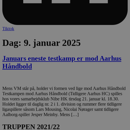
lf-cmp-189350
aalborghaandbold.dk
1 
Tiktok
Dag:
9. januar 2025
Januars eneste testkamp er mod Aarhus
Håndbold
Navn
Udbyder / Domæne
Udløbsdato
Mens VM står på, holder vi formen ved lige mod Aarhus Håndbold
Navn
Udbyder / Domæne
Udløbsdato
Beskrivelse
Testkampen mod Aarhus Håndbold (Tidligere Aarhus HC) spilles
popupshow
.aalborghaandbold.dk
Session
_gtmeec
.aalborghaandbold.dk
2 måneder
Denne cookie
hos vores samarbejdsklub Nibe HK tirsdag 21. januar kl. 18.30.
Navn
Udbyder / Domæne
Udløbsdato
4 uger
at lette spor
Holdet ligger til daglig nr. 2 i 1. division og rummer flere tidligere
189350-sid
.aalborghaandbold.dk
4 minutter
analyse af b
fbevents.js
.facebook.net
4 uger 2
ligaspillere såsom Lars Mousing, Nicolai Nørager samt tidligere
59
interaktion 
dage
sekunder
Aalborg-spiller Jesper Meinby. Mens […]
hjemmeside
markedsføring
Det samler 
1810443049197060
.facebook.net
4 uger 2
TRUPPEN 2021/22
brugeradfær
dage