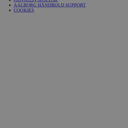
AALBORG HÅNDBOLD SUPPORT
COOKIES
FPID
1 år 1
Google
måned
.aalborghaandbold.dk
_fbp
2 måneder
Meta Platform Inc.
4 uger
.aalborghaandbold.dk
lidc
1 dag
Microsoft Corporation
.linkedin.com
HLNewVisitor
aalborghaandbold.dk
1 år
YSC
Session
Google LLC
.youtube.com