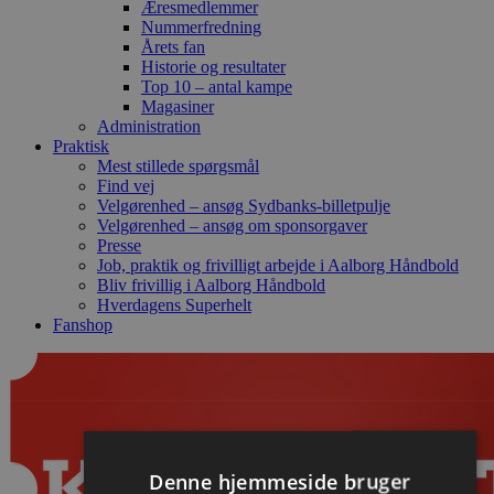
Æresmedlemmer
Nummerfredning
Årets fan
Historie og resultater
Top 10 – antal kampe
Magasiner
Administration
Praktisk
Mest stillede spørgsmål
Find vej
Velgørenhed – ansøg Sydbanks-billetpulje
Velgørenhed – ansøg om sponsorgaver
Presse
Job, praktik og frivilligt arbejde i Aalborg Håndbold
Bliv frivillig i Aalborg Håndbold
Hverdagens Superhelt
Fanshop
Denne hjemmeside bruger