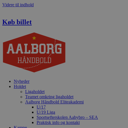
Videre til indhold
Køb billet
Nyheder
Holdet
Ligaholdet
Teamet omkring ligaholdet
Aalborg Håndbold Eliteakademi
U/17
U/19 Liga
Sportsefterskolen Aabybro – SEA
Praktisk info og kontakt
Kampe