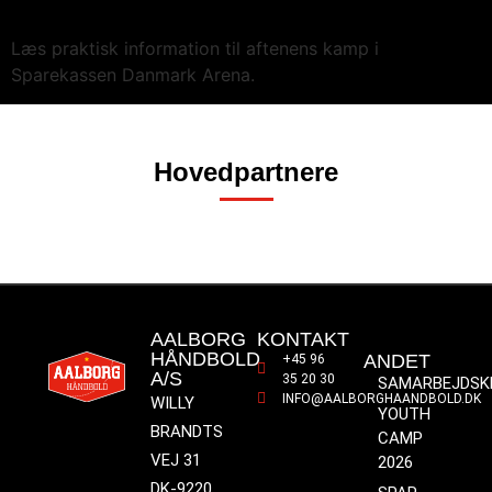
Læs praktisk information til aftenens kamp i
Sparekassen Danmark Arena.
Hovedpartnere
AALBORG
KONTAKT
HÅNDBOLD
ANDET
+45 96
A/S
35 20 30
SAMARBEJDSK
INFO@AALBORGHAANDBOLD.DK
WILLY
YOUTH
BRANDTS
CAMP
VEJ 31
2026
DK-9220