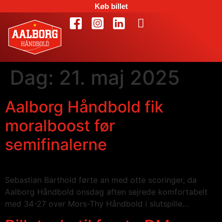
Køb billet
Dag:
21. maj 2025
Aalborg Håndbold fik
moralboost før
semifinalerne
Sebastian Barthold førte an med otte scoringer, da
Aalborg Håndbold onsdag aften sejrede komfortabelt
med 34-27 over Mors-Thy Håndbold i slutspille…