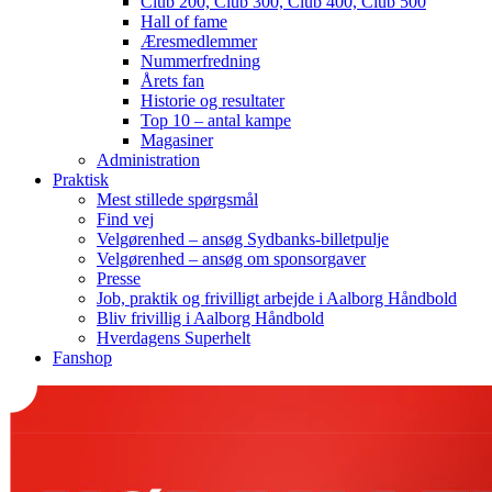
Club 200, Club 300, Club 400, Club 500
Hall of fame
Æresmedlemmer
Nummerfredning
Årets fan
Historie og resultater
Top 10 – antal kampe
Magasiner
Administration
Praktisk
Mest stillede spørgsmål
Find vej
Velgørenhed – ansøg Sydbanks-billetpulje
Velgørenhed – ansøg om sponsorgaver
Presse
Job, praktik og frivilligt arbejde i Aalborg Håndbold
Bliv frivillig i Aalborg Håndbold
Hverdagens Superhelt
Fanshop