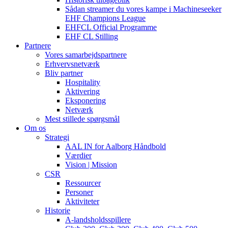
Sådan streamer du vores kampe i Machineseeker
EHF Champions League
EHFCL Official Programme
EHF CL Stilling
Partnere
Vores samarbejdspartnere
Erhvervsnetværk
Bliv partner
Hospitality
Aktivering
Eksponering
Netværk
Mest stillede spørgsmål
Om os
Strategi
AAL IN for Aalborg Håndbold
Værdier
Vision | Mission
CSR
Ressourcer
Personer
Aktiviteter
Historie
A-landsholdsspillere