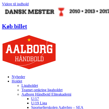
Videre til indhold
Køb billet
Nyheder
Holdet
Ligaholdet
Teamet omkring ligaholdet
Aalborg Håndbold Eliteakademi
U/17
U/19 Liga
Sportsefterskolen Aabybro – SEA