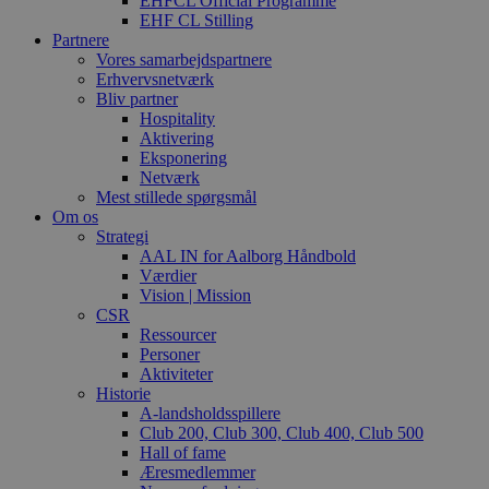
EHFCL Official Programme
EHF CL Stilling
Partnere
Vores samarbejdspartnere
Erhvervsnetværk
Bliv partner
Hospitality
Aktivering
Eksponering
Netværk
Mest stillede spørgsmål
Om os
Strategi
AAL IN for Aalborg Håndbold
Værdier
Vision | Mission
CSR
Ressourcer
Personer
Aktiviteter
Historie
A-landsholdsspillere
Club 200, Club 300, Club 400, Club 500
Hall of fame
Æresmedlemmer