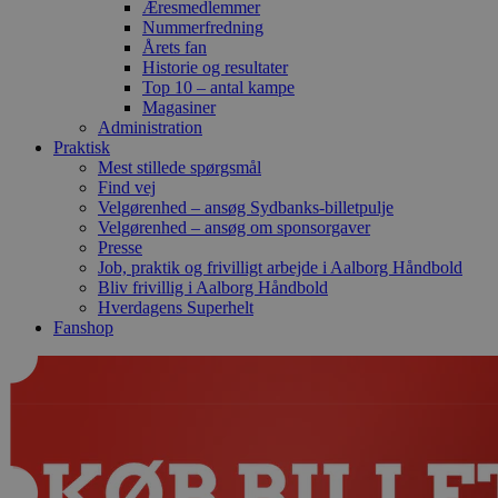
Æresmedlemmer
Nummerfredning
Årets fan
Historie og resultater
Top 10 – antal kampe
Magasiner
Administration
Praktisk
Mest stillede spørgsmål
Find vej
Velgørenhed – ansøg Sydbanks-billetpulje
Velgørenhed – ansøg om sponsorgaver
Presse
Job, praktik og frivilligt arbejde i Aalborg Håndbold
Bliv frivillig i Aalborg Håndbold
Hverdagens Superhelt
Fanshop