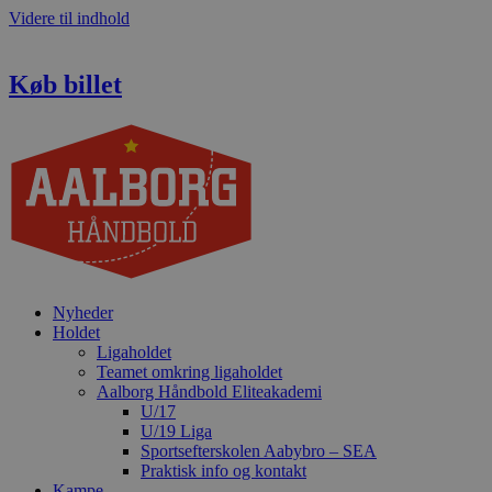
Videre til indhold
Køb billet
Nyheder
Holdet
Ligaholdet
Teamet omkring ligaholdet
Aalborg Håndbold Eliteakademi
U/17
U/19 Liga
Sportsefterskolen Aabybro – SEA
Praktisk info og kontakt
Kampe