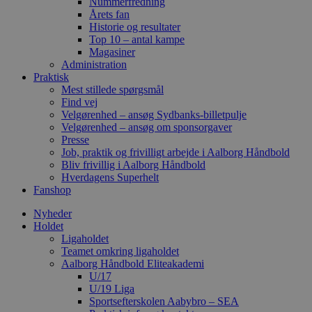
Nummerfredning
Årets fan
Historie og resultater
Top 10 – antal kampe
Magasiner
Administration
Praktisk
Mest stillede spørgsmål
Find vej
Velgørenhed – ansøg Sydbanks-billetpulje
Velgørenhed – ansøg om sponsorgaver
Presse
Job, praktik og frivilligt arbejde i Aalborg Håndbold
Bliv frivillig i Aalborg Håndbold
Hverdagens Superhelt
Fanshop
Nyheder
Holdet
Ligaholdet
Teamet omkring ligaholdet
Aalborg Håndbold Eliteakademi
U/17
U/19 Liga
Sportsefterskolen Aabybro – SEA