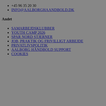
+45 96 35 20 30
INFO@AALBORGHAANDBOLD.DK
VISITOR_INFO1_LIVE
5 måneder
Google LLC
4 uger
.youtube.com
Andet
SAMARBEJDSKLUBBER
YOUTH CAMP 2026
SPAR NORD STJERNER
JOB, PRAKTIK OG FRIVILLIGT ARBEJDE
FPID
1 år 1
Google
PRIVATLIVSPOLITIK
måned
.aalborghaandbold.dk
AALBORG HÅNDBOLD SUPPORT
COOKIES
_fbp
2 måneder
Meta Platform Inc.
4 uger
.aalborghaandbold.dk
lidc
1 dag
Microsoft Corporation
.linkedin.com
HLNewVisitor
aalborghaandbold.dk
1 år