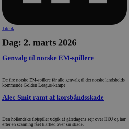
Tiktok
Dag:
2. marts 2026
lf-cmp-189350
aalborghaandbold.dk
1 
Genvalg til norske EM-spillere
De fire norske EM-spillere får alle genvalg til det norske landsholds
kommende Golden League-kampe.
Alec Smit ramt af korsbåndsskade
Navn
Udbyder / Domæne
Udløbsdato
Den hollandske fløjspiller udgik af gårsdagens sejr over HØJ og har
Navn
Udbyder / Domæne
Udløbsdato
Beskrivelse
popupshow
.aalborghaandbold.dk
Session
efter en scanning fået klarhed over sin skade.
_gtmeec
.aalborghaandbold.dk
2 måneder
Denne cookie