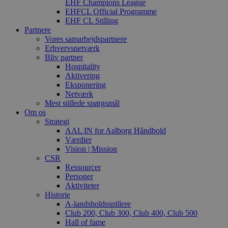
EHF Champions League
EHFCL Official Programme
EHF CL Stilling
Partnere
Vores samarbejdspartnere
Erhvervsnetværk
Bliv partner
Hospitality
Aktivering
Eksponering
Netværk
Mest stillede spørgsmål
Om os
Strategi
AAL IN for Aalborg Håndbold
Værdier
Vision | Mission
CSR
Ressourcer
Personer
Aktiviteter
Historie
A-landsholdsspillere
Club 200, Club 300, Club 400, Club 500
Hall of fame