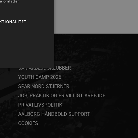
så omfatter
KTIONALITET
ANDET
SAMARBEJDSKLUBBER
YOUTH CAMP 2026
SPAR NORD STJERNER
ministration. Hjemmesiden
JOB, PRAKTIK OG FRIVILLIGT ARBEJDE
PRIVATLIVSPOLITIK
AALBORG HÅNDBOLD SUPPORT
COOKIES
ndividuelle klienter bag en
tillinger pr. klient. Den
g kan ikke fravælges.