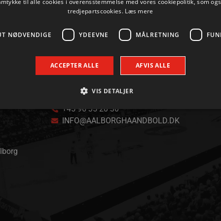
amtykke til alle cookies i overensstemmelse med vores cookiepolitik, som og
tredjepartscookies.
Læs mere
UT NØDVENDIGE
YDEEVNE
MÅLRETNING
FUN
ACCEPTER ALLE
AFVIS ALLE
VIS DETALJER
KONTAKT
+45 96 35 20 30
INFO@AALBORGHAANDBOLD.DK
Absolut nødvendige
Ydeevne
Målretning
Funktionalitet
 muliggør hjemmesidens grundlæggende funktionalitet såsom brugerlogin og kontoad
alborg
n de absolut nødvendige cookies.
Udbyder / Domæne
Udløbsdato
Beskrivelse
.aalborghaandbold.dk
Session
Til visning af hjemmesidens funktioner
1 år 1
Denne cookie bruges til at identificere i
Google
måned
delt IP-adresse og anvende sikkerhedsinds
.aalborghaandbold.dk
er nødvendig for webstedets sikkerhed o