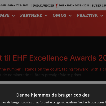
AMPE
PARTNERE
OM OS
PRAKTISK
t til EHF Excellence Awards 
 de nominerede til årets prestigefyldte priser.
Denne hjemmeside bruger cookies
eside bruger cookies til at forbedre brugeroplevelsen. Ved at bruge vore