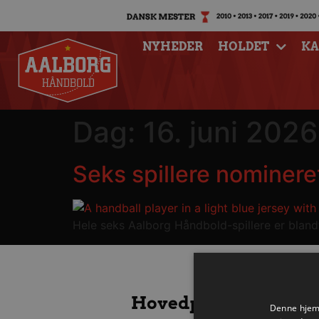
NYHEDER
HOLDET
K
Dag:
16. juni 2026
Seks spillere nominere
Hele seks Aalborg Håndbold-spillere er blandt
Hovedpartnere
Denne hjemm