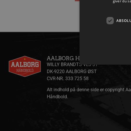
giver du s
ABSOL
AALBORG HÅNDBOLD A/S
WILLY BRANDTS VEJ 31
DK-9220 AALBORG ØST
CVR-NR. 333 725 58
Absolut nødvendige cookies
Alt indhold på denne side er copyright A
kan ikke bruges korrekt ude
Håndbold.
Navn
/dyna-.*/i
_dcid