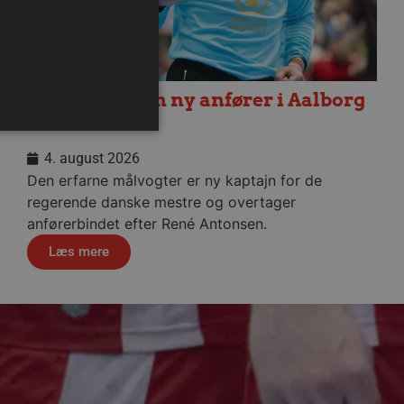
Niklas Landin ny anfører i Aalborg
Håndbold
4. august 2026
Den erfarne målvogter er ny kaptajn for de
regerende danske mestre og overtager
ministration. Hjemmesiden
anførerbindet efter René Antonsen.
Læs mere
eller samtykke i
pagnen (ID: 189350) for
ens indstillinger.
em mennesker og bots.
 lave gyldige rapporter om
m-tjenesten til at huske