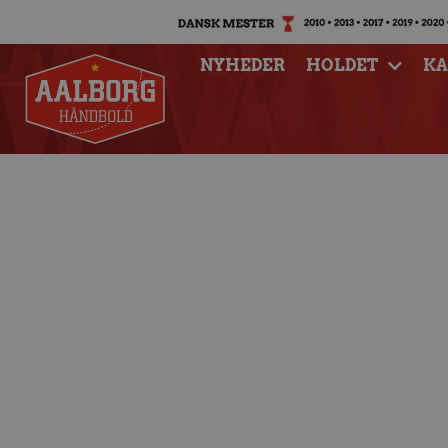
NYHEDER
HOLDET
K
Aalborg-drengene
19-landsh