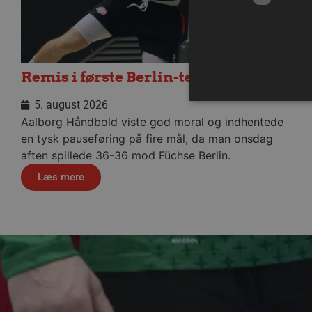
Remis i første Berlin-test
5. august 2026
Aalborg Håndbold viste god moral og indhentede
en tysk pauseføring på fire mål, da man onsdag
aften spillede 36-36 mod Füchse Berlin.
Absolut nødvendige cookies
kan ikke bruges korrekt ude
Læs mere
Navn
/dyna-.*/i
lf-cmp-189350
__cf_bm
CookieScriptConsent