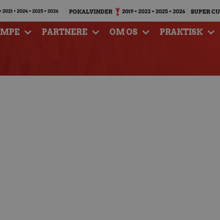
AMPE
PARTNERE
OM OS
PRAKTISK
 bomber videre på U
oldet ved VM