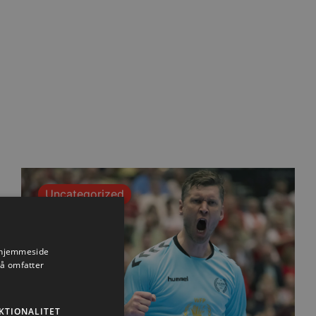
Uncategorized
s hjemmeside
så omfatter
KTIONALITET