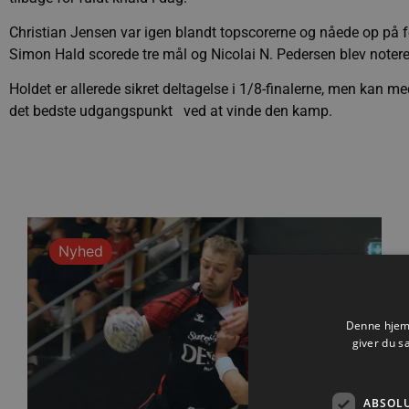
Christian Jensen var igen blandt topscorerne og nåede op på fe
Simon Hald scorede tre mål og Nicolai N. Pedersen blev notere
Holdet er allerede sikret deltagelse i 1/8-finalerne, men kan m
det bedste udgangspunkt ved at vinde den kamp.
Nyhed
Denne hjemm
giver du s
ABSOL