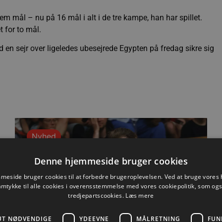
m mål – nu på 16 mål i alt i de tre kampe, han har spillet.
t for to mål.
ed en sejr over ligeledes ubesejrede Egypten på fredag sikre sig
Nyhed
Denne hjemmeside bruger cookies
eside bruger cookies til at forbedre brugeroplevelsen. Ved at bruge vore
amtykke til alle cookies i overensstemmelse med vores cookiepolitik, som og
tredjepartscookies.
Læs mere
UT NØDVENDIGE
YDEEVNE
MÅLRETNING
FUN