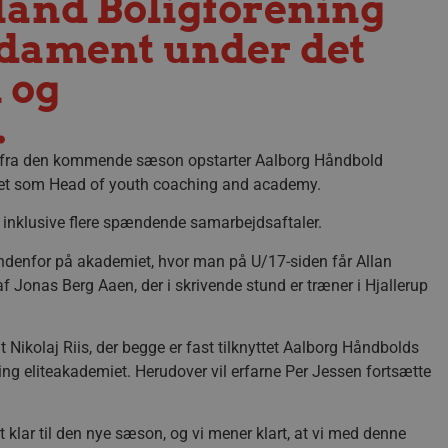
and Boligforening
ndament under det
 og
.
n fra den kommende sæson opstarter Aalborg Håndbold
yttet som Head of youth coaching and academy.
, inklusive flere spændende samarbejdsaftaler.
indenfor på akademiet, hvor man på U/17-siden får Allan
 Jonas Berg Aaen, der i skrivende stund er træner i Hjallerup
 Nikolaj Riis, der begge er fast tilknyttet Aalborg Håndbolds
ing eliteakademiet. Herudover vil erfarne Per Jessen fortsætte
t klar til den nye sæson, og vi mener klart, at vi med denne