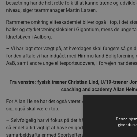
besætning har de helt rette folk til at kunne træne og udvikle
niveau, siger teammanager Martin Larsen.
Rammerne omkring eliteakademiet bliver også i top, i det størs
haller og styrketræningslokaler i Gigantium, mens de unge tal
Idrætsbyen i Aalborg.
– Vi har lagt stor vægt på, at hverdagen skal fungere så gnidn
for den aftale vi har indgået med Himmerland Boligforening 
AaB, samt andre unge elitesportsudøvere, i forvejen har deres 
Fra venstre: fysisk træner Christian Lind, U/19-træner 
coaching and academy Allan Hein
For Allan Heine har det også været vigtigt, at akademispill
sig, også skal være i top.
Denne hjemm
– Selvfølgelig har vi fokus på det håndboldmæssige, men uagte
giver du s
så er det altid vigtigt at have en god uddannelse at falde tilba
samarbejdsaftaler med Sportsefterskolen i Aabybro, samt at 