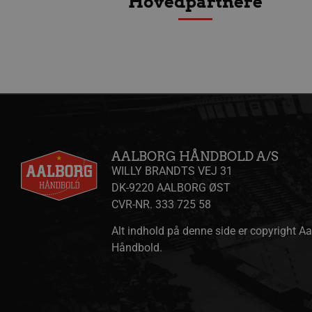
Hovedpartnere
YSC
Go
.y
li_gc
Li
.l
VISITOR_INFO1_LIVE
Go
.y
_ga
Go
.a
AALBORG HÅNDBOLD A/S
WILLY BRANDTS VEJ 31
DK-9220 AALBORG ØST
CVR-NR. 333 725 58
_ga_ZP8WW23MQ3
.a
Alt indhold på denne side er copyright A
HLVisits
aa
Håndbold.
bcookie
Mi
.l
lidc
Mi