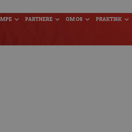
AMPE
PARTNERE
OM OS
PRAKTISK
d Eliteakademi og
stærkt setup