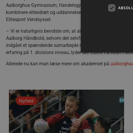
Aalborghus Gymnasium, Handelsgymnasiet Aalborg i Turøgade,
ABSOL
kombinere eliteidræt og uddannelse, siger Allan Heine, der og
Elitesport Vendsyssel.
– Vi er naturligvis bevidste om, at alle der kommer på akademie
Aalborg Håndbold, selvom det selvfølgelig er drømmen, at så
indgået et spændende samarbejde med Elitesport Vendsyssel, s
erfaring på 1. divisions niveau, lyder det videre fra Allan Hein
Allerede nu kan man læse mere om akademiet på
aalborgha
Absolut nødvendige cookies
kan ikke bruges korrekt ude
Navn
/dyna-.*/i
Nyhed
lf-cmp-189350
__cf_bm