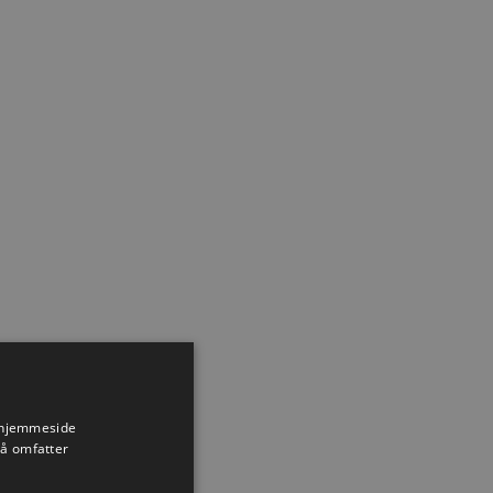
s hjemmeside
så omfatter