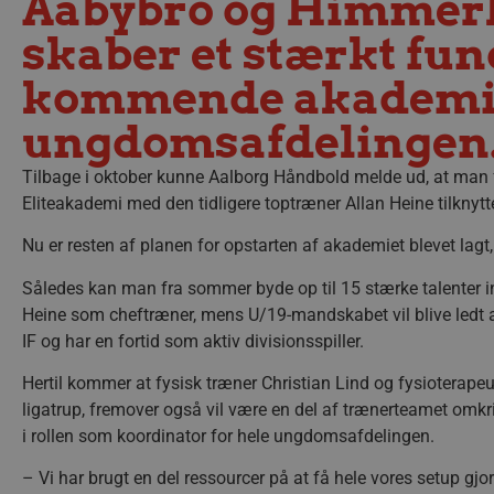
Aabybro og Himmerl
skaber et stærkt fu
kommende akademi
ungdomsafdelingen
Tilbage i oktober kunne Aalborg Håndbold melde ud, at ma
Eliteakademi med den tidligere toptræner Allan Heine tilkn
Nu er resten af planen for opstarten af akademiet blevet lagt
Således kan man fra sommer byde op til 15 stærke talenter 
Heine som cheftræner, mens U/19-mandskabet vil blive ledt af
IF og har en fortid som aktiv divisionsspiller.
Hertil kommer at fysisk træner Christian Lind og fysioterapeut
ligatrup, fremover også vil være en del af trænerteamet omkr
i rollen som koordinator for hele ungdomsafdelingen.
– Vi har brugt en del ressourcer på at få hele vores setup gjor