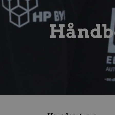
gtag/js
.g
gtm.js
.g
Håndbo
li_sync
.l
_fbp
Me
.a
HLNewVisitor
aa
HLSession
aa
__Secure-
.y
ROLLOUT_TOKEN
__Secure-YNID
.y