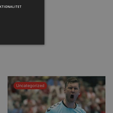
KTIONALITET
ministration. Hjemmesiden
Uncategorized
eller samtykke i
pagnen (ID: 189350) for
ens indstillinger.
em mennesker og bots.
 lave gyldige rapporter om