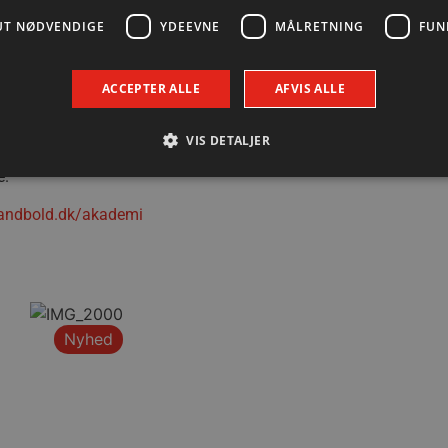
 samt Tech College, der alle giver mulighed for at
UT NØDVENDIGE
YDEEVNE
MÅLRETNING
FUN
så har været med til at sikre et sportsligt samarbejde med
ACCEPTER ALLE
AFVIS ALLE
t ikke kan udvikle sig til at blive førsteholdsspillere i
 mange som muligt vil ende med at gå den vej. Derfor har vi
VIS DETALJER
å vi har mulighed for at kunne tilbyde spillerne ekstra
e.
andbold.dk/akademi
Absolut nødvendige
Ydeevne
Målretning
Funktionalitet
 muliggør hjemmesidens grundlæggende funktionalitet såsom brugerlogin og kontoad
n de absolut nødvendige cookies.
Udbyder / Domæne
Udløbsdato
Beskrivelse
.aalborghaandbold.dk
Session
Til visning af hjemmesidens funktioner
Nyhed
aalborghaandbold.dk
1 år
Gemmer brugerens konfiguration, status 
forbindelse med Leadfamly/Playable-kam
at sikre, at kampagnen overholder bruger
29 minutter
Denne cookie bruges til at skelne mell
Cloudflare Inc.
56
Dette er gavnligt for hjemmesiden for at
.linkedin.com
sekunder
brugen af deres hjemmeside.