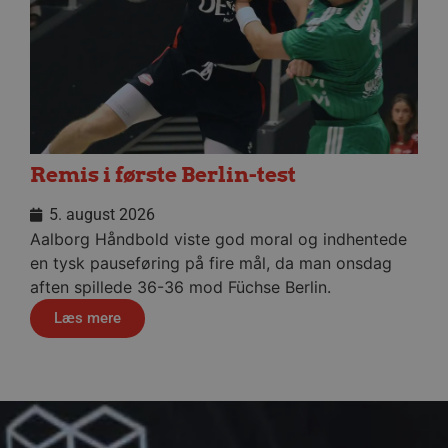
CookieScriptConsent
Google Privacy Poli
VISITOR_PRIVACY_METAD
Remis i første Berlin-test
Navn
Udbyder 
5. august 2026
Navn
Navn
Udbyder / Domæ
Ud
popupshow
.aalborgha
Aalborg Håndbold viste god moral og indhentede
_sbp
fbevents.js
.aalborghaandbol
.f
189350-sid
.aalborgha
en tysk pauseføring på fire mål, da man onsdag
aften spillede 36-36 mod Füchse Berlin.
1810443049197060
.f
189350-sid-
.aalborgha
Læs mere
seen
Trackerdmo
.jc
189369-sid
.aalborg-
collect
.l
handbold.c
tr
.l
189369-sid-
.aalborg-
seen
handbold.c