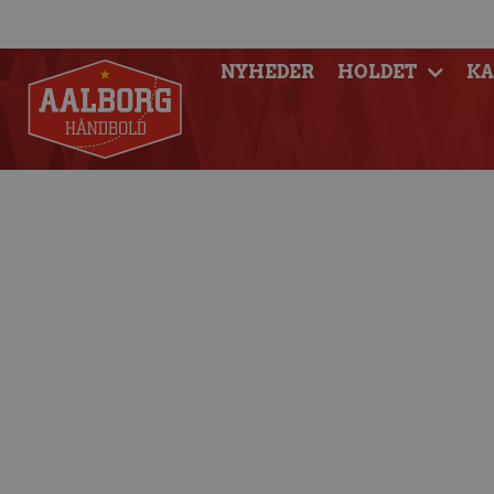
NYHEDER
HOLDET
K
Aalborg Håndbol
ungdom med 