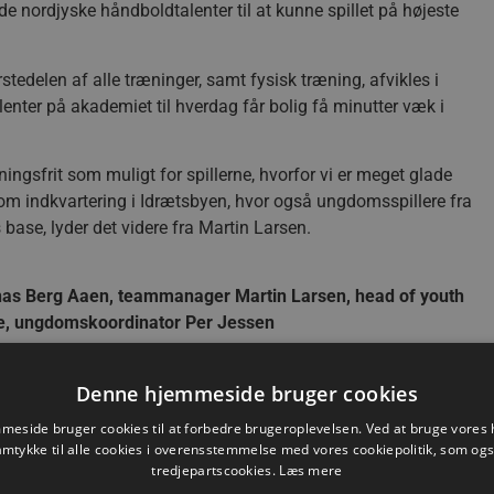
 de nordjyske håndboldtalenter til at kunne spillet på højeste
tedelen af alle træninger, samt fysisk træning, afvikles i
enter på akademiet til hverdag får bolig få minutter væk i
ingsfrit som muligt for spillerne, hvorfor vi er meget glade
om indkvartering i Idrætsbyen, hvor også ungdomsspillere fra
base, lyder det videre fra Martin Larsen.
Jonas Berg Aaen, teammanager Martin Larsen, head of youth
e, ungdomskoordinator Per Jessen
ernes muligheder for sideløbende med håndbolden af uddanne
Denne hjemmeside bruger cookies
eside bruger cookies til at forbedre brugeroplevelsen. Ved at bruge vore
t om man går hele vejen til en professionel karriere eller ej,
amtykke til alle cookies i overensstemmelse med vores cookiepolitik, som og
ge på. Derfor er vi glade for, at vi har indgået
tredjepartscookies.
Læs mere
de unge spillere har mulighed for at uddanne sig på