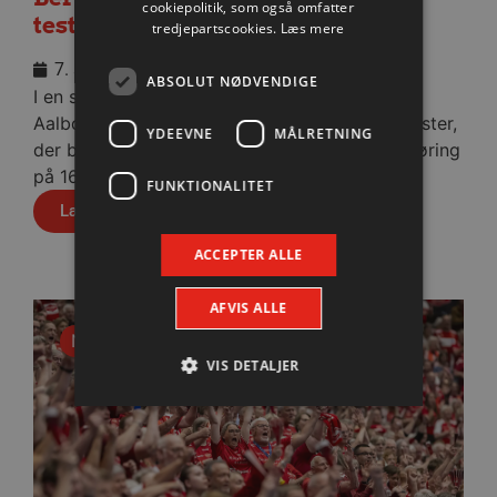
cookiepolitik, som også omfatter
testkamp
tredjepartscookies.
Læs mere
7. august 2026
ABSOLUT NØDVENDIGE
I en stopfyldt Sparekassen Danmark Arena fik
Aalborg Håndbold skovlen under de tyske gæster,
YDEEVNE
MÅLRETNING
der blev slået med cifrene 30-28 efter pauseføring
på 16-12.
FUNKTIONALITET
Læs mere
ACCEPTER ALLE
AFVIS ALLE
Nyhed
VIS DETALJER
Absolut nødvendige
Ydeevne
Målretning
Funktionalitet