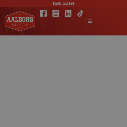
Køb billet
Aalborgs U18
sluttede
turneringen med
storsejr på 44-19.