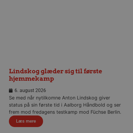
CookieScriptConsent
4 uger
CookieScript
dag
aalborghaandbold.dk
VISITOR_PRIVACY_METADATA
5 måne
YouTube
4 uge
.youtube.com
Lindskog glæder sig til første
hjemmekamp
6. august 2026
Se med når nytilkomne Anton Lindskog giver
status på sin første tid i Aalborg Håndbold og ser
frem mod fredagens testkamp mod Füchse Berlin.
Læs mere
lf-cmp-189350
aalborghaandbold.dk
1 år