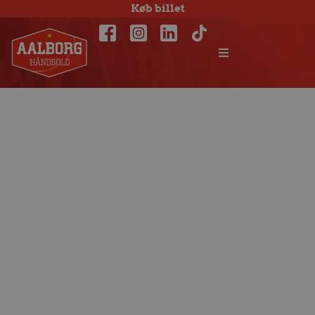
Køb billet
Alt udsolgt til
Champions
League-braget
mod FC Barcelona