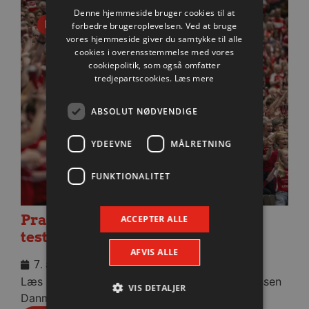
Denne hjemmeside bruger cookies til at
Nyhed
forbedre brugeroplevelsen. Ved at bruge
vores hjemmeside giver du samtykke til alle
cookies i overensstemmelse med vores
cookiepolitik, som også omfatter
tredjepartscookies.
Læs mere
ABSOLUT NØDVENDIGE
YDEEVNE
MÅLRETNING
FUNKTIONALITET
Praktisk information til dagens
ACCEPTER ALLE
testkamp mod Füchse Berlin
AFVIS ALLE
7. august 2026
Læs praktisk info til aftenens kamp i Sparekassen
VIS DETALJER
Danmark Arena.