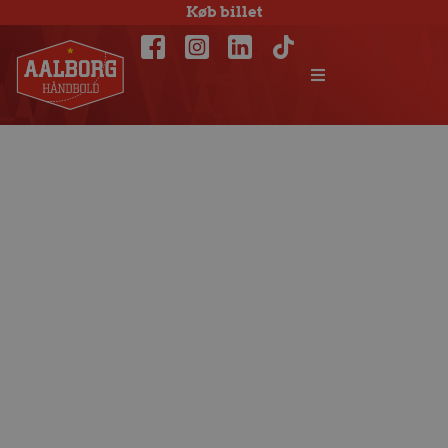
Køb billet
Antonsen: Vi skal
sætte et godt
punktum for 2024