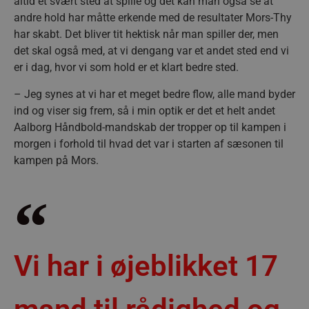
altid et svært sted at spille og det kan man også se at
andre hold har måtte erkende med de resultater Mors-Thy
har skabt. Det bliver tit hektisk når man spiller der, men
det skal også med, at vi dengang var et andet sted end vi
er i dag, hvor vi som hold er et klart bedre sted.
– Jeg synes at vi har et meget bedre flow, alle mand byder
ind og viser sig frem, så i min optik er det et helt andet
Aalborg Håndbold-mandskab der tropper op til kampen i
morgen i forhold til hvad det var i starten af sæsonen til
kampen på Mors.
Vi har i øjeblikket 17