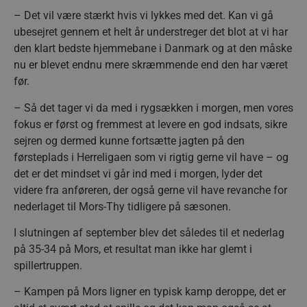
– Det vil være stærkt hvis vi lykkes med det. Kan vi gå
ubesejret gennem et helt år understreger det blot at vi har
den klart bedste hjemmebane i Danmark og at den måske
nu er blevet endnu mere skræmmende end den har været
før.
– Så det tager vi da med i rygsækken i morgen, men vores
fokus er først og fremmest at levere en god indsats, sikre
sejren og dermed kunne fortsætte jagten på den
førsteplads i Herreligaen som vi rigtig gerne vil have – og
det er det mindset vi går ind med i morgen, lyder det
videre fra anføreren, der også gerne vil have revanche for
nederlaget til Mors-Thy tidligere på sæsonen.
I slutningen af september blev det således til et nederlag
på 35-34 på Mors, et resultat man ikke har glemt i
spillertruppen.
– Kampen på Mors ligner en typisk kamp deroppe, det er