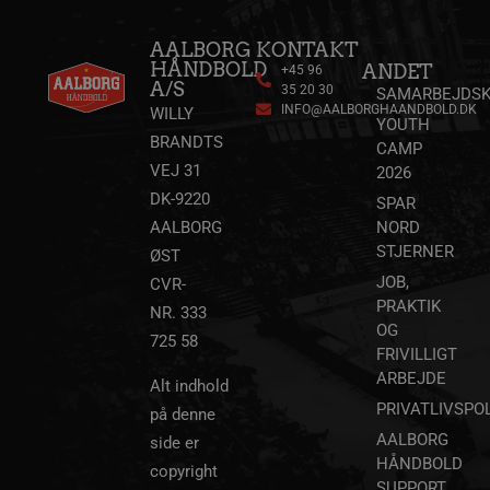
_fbp
2 måneder
Meta Platform Inc.
4 uger
.aalborghaandbold.dk
AALBORG
KONTAKT
HÅNDBOLD
ANDET
+45 96
A/S
35 20 30
SAMARBEJDSK
INFO@AALBORGHAANDBOLD.DK
WILLY
lidc
1 dag
Microsoft Corporation
YOUTH
.linkedin.com
BRANDTS
CAMP
VEJ 31
2026
HLNewVisitor
aalborghaandbold.dk
1 år
DK-9220
SPAR
AALBORG
NORD
STJERNER
ØST
JOB,
CVR-
PRAKTIK
NR. 333
OG
YSC
Session
Google LLC
725 58
.youtube.com
FRIVILLIGT
ARBEJDE
Alt indhold
PRIVATLIVSPOL
på denne
_ga
1 år 1
Google LLC
måned
.aalborghaandbold.dk
AALBORG
side er
HÅNDBOLD
copyright
SUPPORT