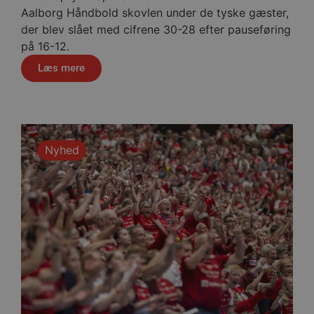
dag
aalborghaandbold.dk
Aalborg Håndbold skovlen under de tyske gæster,
der blev slået med cifrene 30-28 efter pauseføring
på 16-12.
Læs mere
VISITOR_PRIVACY_METADATA
5 måne
YouTube
4 uge
.youtube.com
Nyhed
lf-cmp-189350
aalborghaandbold.dk
1 år