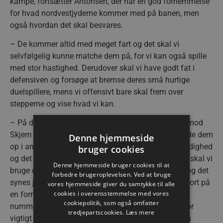
kampe, fortsætter Antonsen, der har en god fornemmelse
for hvad nordvestjyderne kommer med på banen, men
også hvordan det skal besvares.
– De kommer altid med meget fart og det skal vi
selvfølgelig kunne matche dem på, for vi kan også spille
med stor hastighed. Derudover skal vi have godt fat i
defensiven og forsøge at bremse deres små hurtige
duelspillere, mens vi offensivt bare skal frem over
stepperne og vise hvad vi kan.
– På den måde bliver det lidt samme opskrift som mod
Skjern i onsdags, hvor vores bredde er med til at slide dem
Denne hjemmeside
op i anden halvleg. Vi har i øjeblikket 17 mand til rådighed
bruger cookies
og det er 17 mand med stor kvalitet, så selvfølgelig skal vi
Denne hjemmeside bruger cookies til at
bruge den bredde vi har. Alt andet vil være tåbeligt og det
forbedre brugeroplevelsen. Ved at bruge
synes jeg Simon (Dahl, red.) er rigtig godt til at få gjort på
vores hjemmeside giver du samtykke til alle
cookies i overensstemmelse med vores
en fornuftig måde, analyserer Aalborg Håndbolds
cookiepolitik, som også omfatter
nummer 22 og understreger i samme åndedrag, hvor
tredjepartscookies.
Læs mere
vigtigt det er at kunne afrunde kalenderåret 2024 på