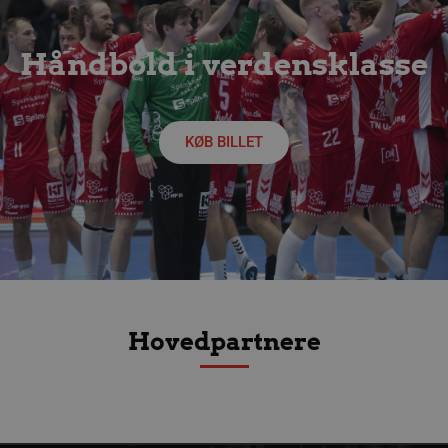
Håndbold i verdensklasse
FPAU
.aalborghaandbold.dk
2 måneder
4 uger
KØB BILLET
HLSession
aalborghaandbold.dk
29 minutter
59
sekunder
VISITOR_INFO1_LIVE
5 måneder
Google LLC
4 uger
.youtube.com
Hovedpartnere
FPID
1 år 1
Google
måned
.aalborghaandbold.dk