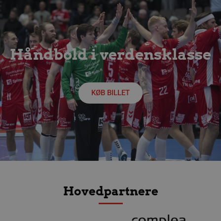
__Secure-YNID
.youtube.com
5 måneder
4 uger
Håndbold i verdensklasse
KØB BILLET
Hovedpartnere