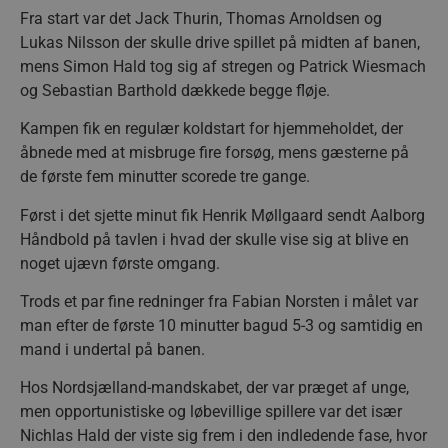
Fra start var det Jack Thurin, Thomas Arnoldsen og
Lukas Nilsson der skulle drive spillet på midten af banen,
mens Simon Hald tog sig af stregen og Patrick Wiesmach
og Sebastian Barthold dækkede begge fløje.
Kampen fik en regulær koldstart for hjemmeholdet, der
åbnede med at misbruge fire forsøg, mens gæsterne på
de første fem minutter scorede tre gange.
Først i det sjette minut fik Henrik Møllgaard sendt Aalborg
Håndbold på tavlen i hvad der skulle vise sig at blive en
noget ujævn første omgang.
Trods et par fine redninger fra Fabian Norsten i målet var
man efter de første 10 minutter bagud 5-3 og samtidig en
mand i undertal på banen.
Hos Nordsjælland-mandskabet, der var præget af unge,
men opportunistiske og løbevillige spillere var det især
Nichlas Hald der viste sig frem i den indledende fase, hvor