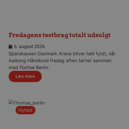
VISITOR_INFO1_LIVE
5 måneder
Google LLC
4 uger
.youtube.com
Fredagens testbrag totalt udsolgt
6. august 2026
Sparekassen Danmark Arena bliver helt fyldt, når
FPID
1 år 1
Google
Aalborg Håndbold fredag aften tørner sammen
måned
.aalborghaandbold.dk
med Füchse Berlin.
Læs mere
_fbp
2 måneder
Meta Platform Inc.
4 uger
.aalborghaandbold.dk
lidc
1 dag
Microsoft Corporation
.linkedin.com
Nyhed
HLNewVisitor
aalborghaandbold.dk
1 år