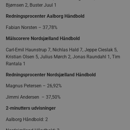
Bjørnsen 2, Buster Juul 1
Redningsprocenter Aalborg Håndbold
Fabian Norsten – 37,78%
Målscorere Nordsjælland Håndbold
Carl-Emil Haunstrup 7, Nichlas Hald 7, Jeppe Cieslak 5,
Kristian Olsen 5, Julius Mørch 2, Jonas Raundahl 1, Tim
lf-cmp-189350
aalborghaandbold.dk
1 år
Rantala 1
Redningsprocenter Nordsjælland Håndbold
Magnus Petersen – 26,92%
Jimmi Andersen – 37,50%
2-minutters udvisninger
Aalborg Håndbold: 2
Navn
Udbyder / Domæne
Udløbsdato
Navn
Udbyder / Domæne
Udløbsdato
Beskrivelse