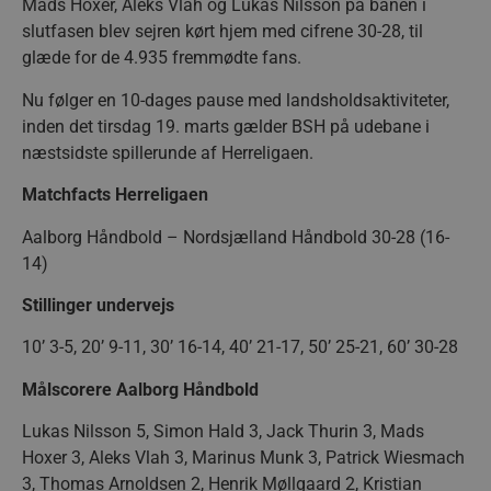
Mads Hoxer, Aleks Vlah og Lukas Nilsson på banen i
slutfasen blev sejren kørt hjem med cifrene 30-28, til
glæde for de 4.935 fremmødte fans.
Nu følger en 10-dages pause med landsholdsaktiviteter,
__cf_bm
29 minu
inden det tirsdag 19. marts gælder BSH på udebane i
Cloudflare Inc.
56
.linkedin.com
næstsidste spillerunde af Herreligaen.
sekund
Matchfacts Herreligaen
Google Privacy Policy
Aalborg Håndbold – Nordsjælland Håndbold 30-28 (16-
14)
CookieScriptConsent
4 uger
CookieScript
dag
aalborghaandbold.dk
Stillinger undervejs
10’ 3-5, 20’ 9-11, 30’ 16-14, 40’ 21-17, 50’ 25-21, 60’ 30-28
Målscorere Aalborg Håndbold
Lukas Nilsson 5, Simon Hald 3, Jack Thurin 3, Mads
VISITOR_PRIVACY_METADATA
5 måne
YouTube
4 uge
.youtube.com
Hoxer 3, Aleks Vlah 3, Marinus Munk 3, Patrick Wiesmach
3, Thomas Arnoldsen 2, Henrik Møllgaard 2, Kristian