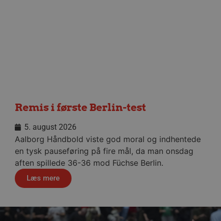
YSC
Session
Google LLC
.youtube.com
_ga
1 år 1
Google LLC
måned
.aalborghaandbold.dk
Remis i første Berlin-test
5. august 2026
Aalborg Håndbold viste god moral og indhentede
en tysk pauseføring på fire mål, da man onsdag
aften spillede 36-36 mod Füchse Berlin.
Læs mere
li_gc
5 måneder
LinkedIn Corporation
4 uger
.linkedin.com