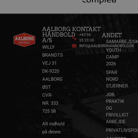
AALBORG
KONTAKT
HÅNDBOLD
ANDET
+45 96
A/S
35 20 30
SAMARBEJDSK
INFO@AALBORGHAANDBOLD.DK
WILLY
YOUTH
BRANDTS
CAMP
VEJ 31
2026
DK-9220
SPAR
AALBORG
NORD
STJERNER
ØST
JOB,
CVR-
PRAKTIK
NR. 333
OG
725 58
FRIVILLIGT
ARBEJDE
Alt indhold
PRIVATLIVSPOL
på denne