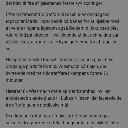
det blev til fire af gæsternes første syv scoringer.
Efter en timeout fra Stefan Madsen blev onsdagens
topscorer Mads Hoxer sendt på banen for at hjælpe med
at vende tingene, ligesom også Benjamin Jakobsen blev
roteret ind på stregen – vel vidende at det denne dag var
på fysikken, at man skulle kyse gæsterne for at tage en
sejr.
Netop den fysiske trussel i midten af banen gav i flere
omgange plads til Patrick Wiesmach på fløjen, der
kvitterede med tre fuldtræffere i kampens første 16
minutter.
Herefter fik Wiesmach mere opmærksomhed, hvilket
andetsteds skabte plads til Lukas Nilsson, der leverede de
tre efterfølgende nordjyske mål.
Den løbende rotation af friske kræfter på banen gav
således den ønskede effekt. Langsomt, men sikkert, blev