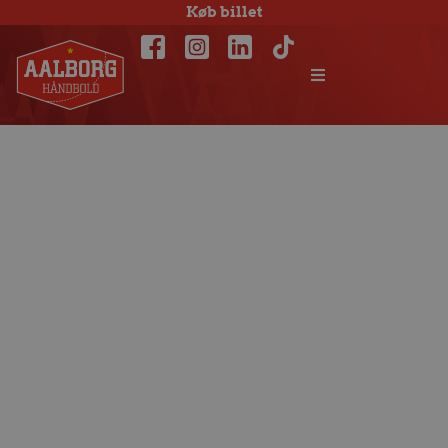
Køb billet
Arbejdssejr gav to
point