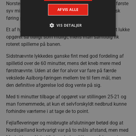
Norsten havde således fire redninger på halvlegens første
AFVIS ALLE
syv minutter, hvilket gav grobund for en øget nordjysk
føring på 21-16 efter 38 minutters spil.
VIS DETALJER
Et af hjemmeholdets delmål for dagens kamp var at lukke
opgøret så tidligt som muligt, mens man samtidig fik
roteret spillerne på banen.
Absolut nødvendige
Ydeevne
Sidstnævnte lykkedes ganske fint med god fordeling af
Målretning
Funktionalitet
spilletid over de 60 minutter, mens det kneb mere med
Absolut nødvendige cookies muliggør
førstnævnte. Uden at der for alvor var fare på færde
hjemmesidens grundlæggende funktionalitet
vekslede Aalborg-føringen mellem tre til fem mål, men
såsom brugerlogin og kontoadministration.
Hjemmesiden kan ikke bruges korrekt uden de
den definitive afgørelse lod dog vente på sig.
absolut nødvendige cookies.
Med ti minutter tilbage af opgøret var stillingen 25-21 og
Navn
Udbyder / Domæne
Udløbsd
man fornemmede, at kun et selvforskyldt nedbrud kunne
/dyna-.*/i
.aalborghaandbold.dk
Sessi
forhindre værterne i at tage de to point.
Fejlafleveringer og misbrugte afslutninger betød dog at
_dcid
1 år 
Google
måne
.aalborghaandbold.dk
Nordsjælland kortvarigt var på to måls afstand, men med