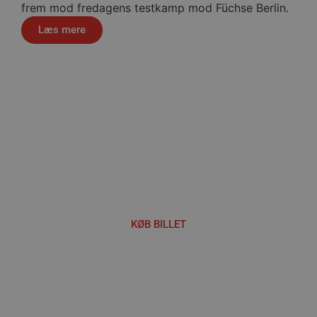
frem mod fredagens testkamp mod Füchse Berlin.
VISITOR_PRIVACY_METADATA
5 måne
YouTube
4 uge
.youtube.com
Læs mere
Håndbold i verdensklasse
lf-cmp-189350
aalborghaandbold.dk
1 år
KØB BILLET