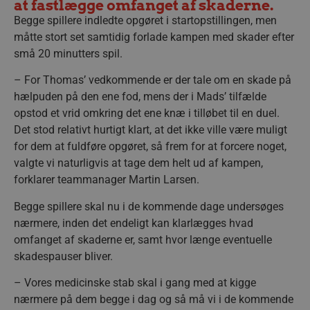
at fastlægge omfanget af skaderne.
Begge spillere indledte opgøret i startopstillingen, men
måtte stort set samtidig forlade kampen med skader efter
små 20 minutters spil.
– For Thomas’ vedkommende er der tale om en skade på
hælpuden på den ene fod, mens der i Mads’ tilfælde
opstod et vrid omkring det ene knæ i tilløbet til en duel.
Det stod relativt hurtigt klart, at det ikke ville være muligt
for dem at fuldføre opgøret, så frem for at forcere noget,
valgte vi naturligvis at tage dem helt ud af kampen,
forklarer teammanager Martin Larsen.
Begge spillere skal nu i de kommende dage undersøges
nærmere, inden det endeligt kan klarlægges hvad
omfanget af skaderne er, samt hvor længe eventuelle
skadespauser bliver.
– Vores medicinske stab skal i gang med at kigge
nærmere på dem begge i dag og så må vi i de kommende