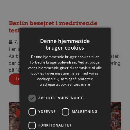
Berlin besejret i medrivende
testkamp
Denne hjemmeside
7. august 2026
bruger cookies
I en stopfyldt Sparekassen Danmark Arena fik
Aalborg Håndbold skovlen under de tyske gæster,
Denne hjemmeside bruger cookies til at
forbedre brugeroplevelsen. Ved at bruge
der blev slået med cifrene 30-28 efter pauseføring
vores hjemmeside giver du samtykke til alle
på 16-12.
cookies i overensstemmelse med vores
cookiepolitik, som også omfatter
Læs mere
tredjepartscookies.
Læs mere
ABSOLUT NØDVENDIGE
YDEEVNE
MÅLRETNING
Nyhed
FUNKTIONALITET