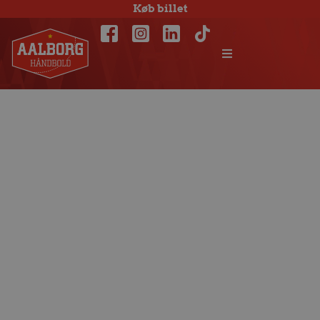
Køb billet
Arnoldsen og
Hoxer foran
nærmere
undersøgelser