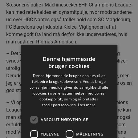
Sæsonens pulje i Machineseeker EHF Champions League
kan med rette kaldes en dynamitpulje, hvor modstanderne
ud over HBC Nantes også tæller hold som SC Magdeburg,
FC Barcelona og Industria Kielce. Vigtigheden af at
komme godt fra land må derfor ikke undervurderes, hvis
man spørger Thomas Arnoldsen.
– Det vil betyde rigtig meget at få point fra start. Jeg
Denne hjemmeside
synes vi er landet i en sindssygt svær pulje, så det bliver
bruger cookies
utrolig vigtigt, at vi kan holde vores hjemmebane.
Derudover må vi så se hvad vi kan gøre på udebane, men
Denne hjemmeside bruger cookies til at
forbedre brugeroplevelsen. Ved at bruge
jeg er glad for at vi starter hjemme, det skal nok give os en
vores hjemmeside giver du samtykke til alle
god start.
cookies i overensstemmelse med vores
cookiepolitik, som også omfatter
– Vi oplever mange fyldte haller og arenaer i Champions
tredjepartscookies.
Læs mere
League, hvor der ofte er stort tryk på. Men det samme kan
man sige om Sparekassen Danmark Arena, hvor der også
ABSOLUT NØDVENDIGE
er fuldt tryk på. Jeg har aldrig oplevet en stemning som
mod Veszprem i foråret, så jeg håber vores mange fans
YDEEVNE
MÅLRETNING