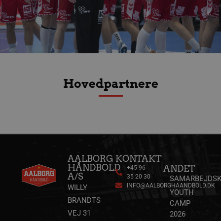
__Secure-
.youtube.com
5 måneder
ROLLOUT_TOKEN
4 uger
Hovedpartnere
__Secure-YNID
.youtube.com
5 måneder
4 uger
AALBORG
KONTAKT
HÅNDBOLD
ANDET
+45 96
A/S
35 20 30
SAMARBEJDSK
INFO@AALBORGHAANDBOLD.DK
WILLY
YOUTH
BRANDTS
CAMP
YSC
Session
Google LLC
.youtube.com
VEJ 31
2026