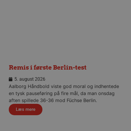
/dyna-.*/i
.aalborghaandbold.dk
Sessi
lf-cmp-189350
aalborghaandbold.dk
1 år
Remis i første Berlin-test
__cf_bm
29 minu
Cloudflare Inc.
5. august 2026
56
.linkedin.com
sekund
Google Privacy Policy
Aalborg Håndbold viste god moral og indhentede
en tysk pauseføring på fire mål, da man onsdag
aften spillede 36-36 mod Füchse Berlin.
Læs mere
CookieScriptConsent
4 uger
CookieScript
dag
aalborghaandbold.dk