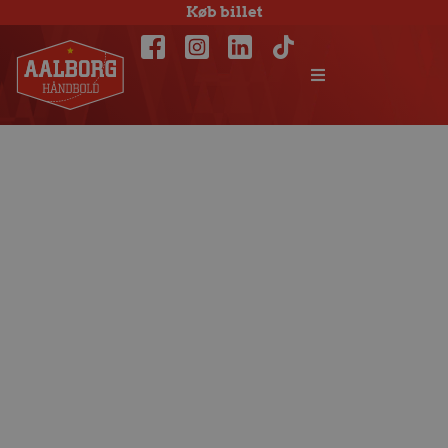
Køb billet
Arnoldsen: Vi skal
holde vores
hjemmebane