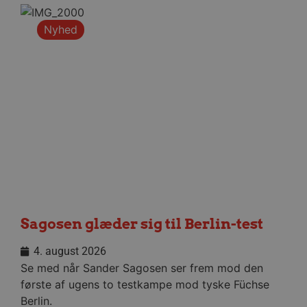
Nyhed
VISITOR_PRIVACY_METADATA
5 måne
YouTube
4 uge
.youtube.com
Sagosen glæder sig til Berlin-test
4. august 2026
Se med når Sander Sagosen ser frem mod den
første af ugens to testkampe mod tyske Füchse
Berlin.