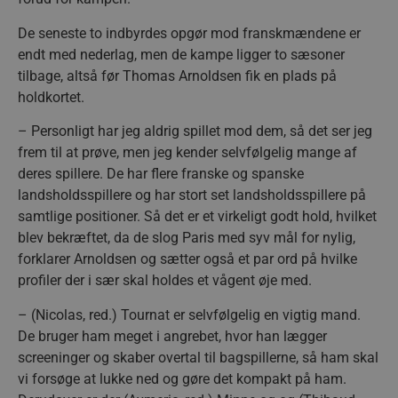
De seneste to indbyrdes opgør mod franskmændene er
endt med nederlag, men de kampe ligger to sæsoner
tilbage, altså før Thomas Arnoldsen fik en plads på
holdkortet.
– Personligt har jeg aldrig spillet mod dem, så det ser jeg
frem til at prøve, men jeg kender selvfølgelig mange af
deres spillere. De har flere franske og spanske
landsholdsspillere og har stort set landsholdsspillere på
samtlige positioner. Så det er et virkeligt godt hold, hvilket
blev bekræftet, da de slog Paris med syv mål for nylig,
forklarer Arnoldsen og sætter også et par ord på hvilke
profiler der i sær skal holdes et vågent øje med.
– (Nicolas, red.) Tournat er selvfølgelig en vigtig mand.
De bruger ham meget i angrebet, hvor han lægger
screeninger og skaber overtal til bagspillerne, så ham skal
vi forsøge at lukke ned og gøre det kompakt på ham.