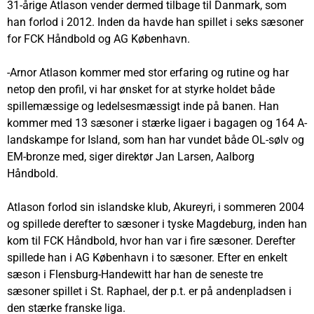
31-årige Atlason vender dermed tilbage til Danmark, som
han forlod i 2012. Inden da havde han spillet i seks sæsoner
for FCK Håndbold og AG København.
-Arnor Atlason kommer med stor erfaring og rutine og har
netop den profil, vi har ønsket for at styrke holdet både
spillemæssige og ledelsesmæssigt inde på banen. Han
kommer med 13 sæsoner i stærke ligaer i bagagen og 164 A-
landskampe for Island, som han har vundet både OL-sølv og
EM-bronze med, siger direktør Jan Larsen, Aalborg
Håndbold.
Atlason forlod sin islandske klub, Akureyri, i sommeren 2004
og spillede derefter to sæsoner i tyske Magdeburg, inden han
kom til FCK Håndbold, hvor han var i fire sæsoner. Derefter
spillede han i AG København i to sæsoner. Efter en enkelt
sæson i Flensburg-Handewitt har han de seneste tre
sæsoner spillet i St. Raphael, der p.t. er på andenpladsen i
den stærke franske liga.