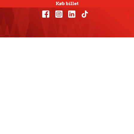
Køb billet
Arnor Atlason
skriver 3-årig
kontrakt med
Aalborg Håndbold