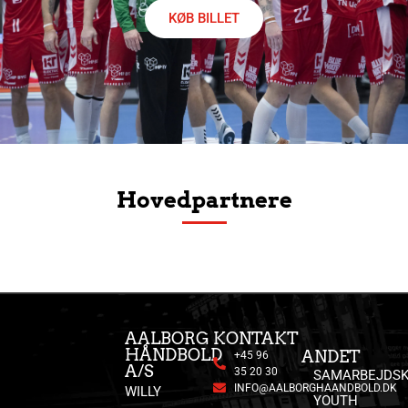
KØB BILLET
Hovedpartnere
AALBORG
KONTAKT
HÅNDBOLD
ANDET
+45 96
A/S
35 20 30
SAMARBEJDSK
INFO@AALBORGHAANDBOLD.DK
WILLY
YOUTH