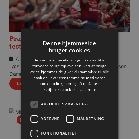
Praktisk information til dagens
Denne hjemmeside
testkamp mod Füchse Berlin
bruger cookies
7. august 2026
Denne hjemmeside bruger cookies til at
forbedre brugeroplevelsen. Ved at bruge
Læs praktisk info til aftenens kamp i Sparekassen
vores hjemmeside giver du samtykke til alle
Danmark Arena.
cookies i overensstemmelse med vores
Læs mere
cookiepolitik, som også omfatter
tredjepartscookies.
Læs mere
ABSOLUT NØDVENDIGE
YDEEVNE
MÅLRETNING
Nyhed
FUNKTIONALITET