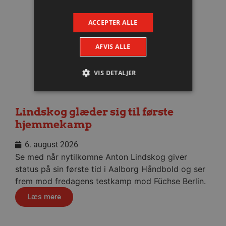
ACCEPTER ALLE
AFVIS ALLE
VIS DETALJER
Lindskog glæder sig til første
Absolut nødvendige
Ydeevne
hjemmekamp
Målretning
Funktionalitet
6. august 2026
Absolut nødvendige cookies muliggør
hjemmesidens grundlæggende funktionalitet
Se med når nytilkomne Anton Lindskog giver
såsom brugerlogin og kontoadministration.
status på sin første tid i Aalborg Håndbold og ser
Hjemmesiden kan ikke bruges korrekt uden de
absolut nødvendige cookies.
frem mod fredagens testkamp mod Füchse Berlin.
Navn
Udbyder / Domæne
Udløbsd
Læs mere
/dyna-.*/i
.aalborghaandbold.dk
Sessi