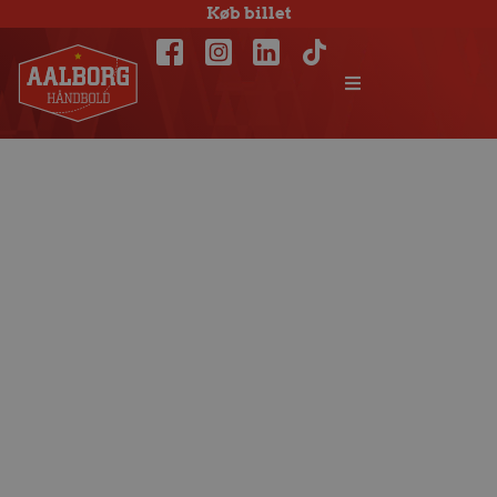
Køb billet
Benjamin
Jakobsen
forlænger med
Aalborg Håndbold