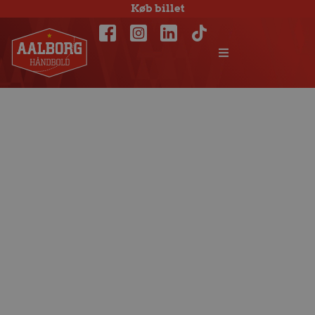
Køb billet
Black Week
starter fredag på
webshoppen