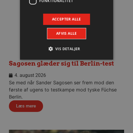
FUNKTIONALITET
ACCEPTER ALLE
AFVIS ALLE
VIS DETALJER
Sagosen glæder sig til Berlin-test
Absolut nødvendige
Ydeevne
4. august 2026
Målretning
Funktionalitet
Se med når Sander Sagosen ser frem mod den
første af ugens to testkampe mod tyske Füchse
Absolut nødvendige cookies muliggør
hjemmesidens grundlæggende funktionalitet
Berlin.
såsom brugerlogin og kontoadministration.
Hjemmesiden kan ikke bruges korrekt uden de
Læs mere
absolut nødvendige cookies.
Navn
Udbyder / Domæne
Udløbsd
/dyna-.*/i
.aalborghaandbold.dk
Sessi