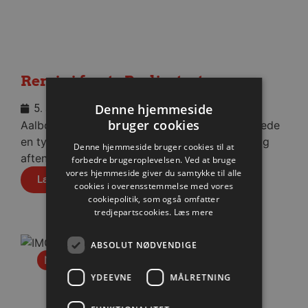
Remis i første Berlin-test
Denne hjemmeside
5. august 2026
bruger cookies
Aalborg Håndbold viste god moral og indhentede
en tysk pauseføring på fire mål, da man onsdag
Denne hjemmeside bruger cookies til at
aften spillede 36-36 mod Füchse Berlin.
forbedre brugeroplevelsen. Ved at bruge
vores hjemmeside giver du samtykke til alle
Læs mere
cookies i overensstemmelse med vores
cookiepolitik, som også omfatter
tredjepartscookies.
Læs mere
ABSOLUT NØDVENDIGE
Nyhed
YDEEVNE
MÅLRETNING