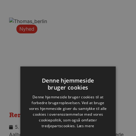
Nyhed
Denne hjemmeside
bruger cookies
Denne hjemmeside bruger cookies til at
forbedre brugeroplevelsen. Ved at bruge
vores hjemmeside giver du samtykke til alle
Remis i første Berlin-test
cookies i overensstemmelse med vores
cookiepolitik, som også omfatter
tredjepartscookies.
Læs mere
5. august 2026
Aalborg Håndbold viste god moral og indhentede