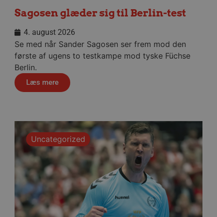
Hjemmesiden kan ikke bruges korrekt uden de
Sagosen glæder sig til Berlin-test
absolut nødvendige cookies.
Navn
Udbyder / Domæne
Udløbsd
4. august 2026
/dyna-.*/i
.aalborghaandbold.dk
Sessi
Se med når Sander Sagosen ser frem mod den
første af ugens to testkampe mod tyske Füchse
Berlin.
lf-cmp-189350
aalborghaandbold.dk
1 år
Læs mere
Uncategorized
__cf_bm
29 minu
Cloudflare Inc.
56
.linkedin.com
sekund
Google Privacy Policy