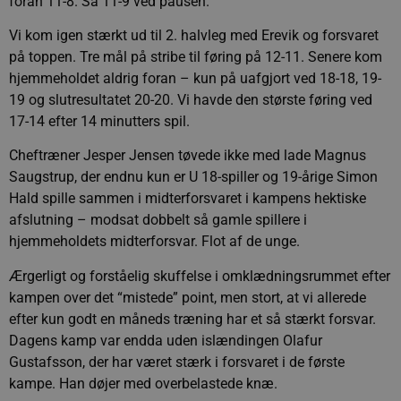
foran 11-8. Så 11-9 ved pausen.
Vi kom igen stærkt ud til 2. halvleg med Erevik og forsvaret
på toppen. Tre mål på stribe til føring på 12-11. Senere kom
hjemmeholdet aldrig foran – kun på uafgjort ved 18-18, 19-
19 og slutresultatet 20-20. Vi havde den største føring ved
17-14 efter 14 minutters spil.
Cheftræner Jesper Jensen tøvede ikke med lade Magnus
Saugstrup, der endnu kun er U 18-spiller og 19-årige Simon
Hald spille sammen i midterforsvaret i kampens hektiske
afslutning – modsat dobbelt så gamle spillere i
hjemmeholdets midterforsvar. Flot af de unge.
Ærgerligt og forståelig skuffelse i omklædningsrummet efter
kampen over det “mistede” point, men stort, at vi allerede
efter kun godt en måneds træning har et så stærkt forsvar.
Dagens kamp var endda uden islændingen Olafur
Gustafsson, der har været stærk i forsvaret i de første
kampe. Han døjer med overbelastede knæ.