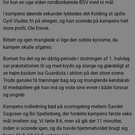
for kun en uge siden rundbarberede BSV med ni mål.
I kampens døende sekunder lykkedes det Kolding at spille
Cyril Viudes fri på stregen, og han scorede på kampens helt
store profil, Ole Erevik.
Bittert og igen manglede vi lige den sidste kynisme, da
kampen skulle afgøres.
Bortset fra det og en dårlig periode i slutningen af 1. halvleg
var præstationen til ug med kryds og slange og glædeligt at
se højre backen Isa Guardiola i aktion på den store scene.
Trods ganske få træninger bag sig og manglende kendskab
til medspillere gik han ind og viste sine evner i både forsvar
og angreb.
Kampens indledning bød på scoringskrig mellem Sander
Sagosen og Bo Spellerberg, der fordelte kampens første seks
mål imellem sig. Vi førte 8-6, men så gik der 11 minutter,
inden vi scorede igen, og da havde hjemmeholdet bragt sig