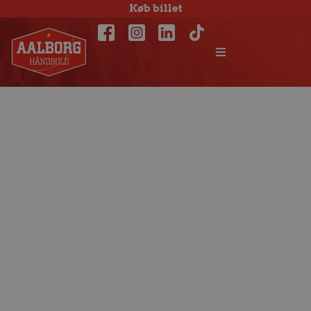
Køb billet
Det nye holds
svendeprøve:
Uafgjort 20-20 i
Kolding