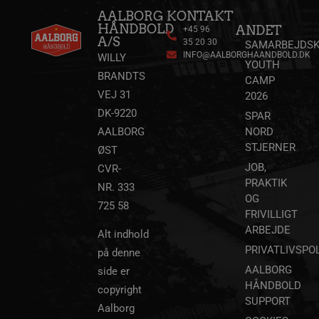
dage
AALBORG
KONTAKT
HÅNDBOLD
ANDET
+45 96
gtag/js
.googletagmanager.com
4 uger 2
A/S
dage
35 20 30
SAMARBEJDSK
INFO@AALBORGHAANDBOLD.DK
WILLY
gtm.js
.googletagmanager.com
4 uger 2
YOUTH
dage
BRANDTS
CAMP
VEJ 31
2026
189369-sid
.aalborg-
4 minutter
li_sync
.linkedin.com
4 uger 2
handbold.campaign.playable.com
57
DK-9220
dage
SPAR
sekunder
AALBORG
NORD
_fbp
2 måneder
Meta Platform Inc.
STJERNER
ØST
4 uger
.aalborghaandbold.dk
JOB,
CVR-
PRAKTIK
NR. 333
OG
HLNewVisitor
aalborghaandbold.dk
1 år
725 58
FRIVILLIGT
ARBEJDE
Alt indhold
PRIVATLIVSPOL
på denne
189369-sid-
.aalborg-
4 minutter
seen
handbold.campaign.playable.com
57
AALBORG
side er
sekunder
HÅNDBOLD
copyright
HLSession
aalborghaandbold.dk
30 minutter
SUPPORT
Aalborg