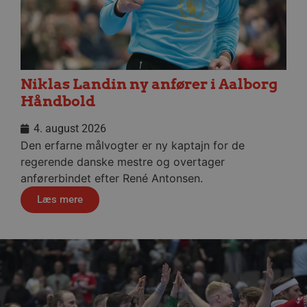
CookieScriptConsent
4 uger
CookieScript
dag
aalborghaandbold.dk
Niklas Landin ny anfører i Aalborg
Håndbold
4. august 2026
VISITOR_PRIVACY_METADATA
5 måne
YouTube
Den erfarne målvogter er ny kaptajn for de
4 uge
.youtube.com
regerende danske mestre og overtager
anførerbindet efter René Antonsen.
Læs mere