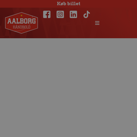
Køb billet
ENDELIG!
Tilskuere er igen
velkommen i
Jutlander Bank
Arena