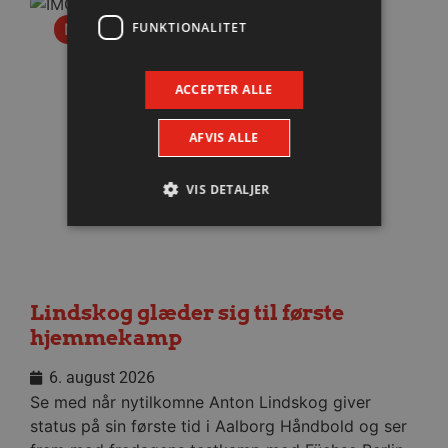
FUNKTIONALITET
Nyhed
ACCEPTER ALLE
AFVIS ALLE
VIS DETALJER
Absolut nødvendige
Ydeevne
Målretning
Funktionalitet
Lindskog glæder sig til første
Absolut nødvendige cookies muliggør
hjemmekamp
hjemmesidens grundlæggende funktionalitet
såsom brugerlogin og kontoadministration.
6. august 2026
Hjemmesiden kan ikke bruges korrekt uden de
absolut nødvendige cookies.
Se med når nytilkomne Anton Lindskog giver
status på sin første tid i Aalborg Håndbold og ser
Navn
Udbyder / Domæne
Udløbsd