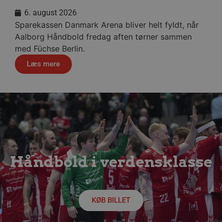
6. august 2026
Sparekassen Danmark Arena bliver helt fyldt, når
VISITOR_PRIVACY_METADATA
5 måne
YouTube
4 uge
.youtube.com
Aalborg Håndbold fredag aften tørner sammen
med Füchse Berlin.
Læs mere
lf-cmp-189350
aalborghaandbold.dk
1 år
Håndbold i verdensklasse
KØB BILLET