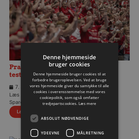
Denne hjemmeside
bruger cookies
Praktisk information til dagens
testkamp mod Füchse Berlin
Denne hjemmeside bruger cookies til at
forbedre brugeroplevelsen. Ved at bruge
vores hjemmeside giver du samtykke til alle
7. august 2026
cookies i overensstemmelse med vores
Læs praktisk info til eftermiddagens kamp i
cookiepolitik, som også omfatter
Sparekassen Danmark Arena.
tredjepartscookies.
Læs mere
Læs mere
ABSOLUT NØDVENDIGE
YDEEVNE
MÅLRETNING