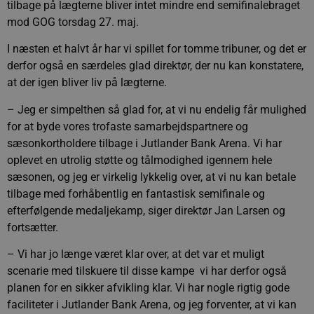
tilbage på lægterne bliver intet mindre end semifinalebraget
mod GOG torsdag 27. maj.
I næsten et halvt år har vi spillet for tomme tribuner, og det er
derfor også en særdeles glad direktør, der nu kan konstatere,
at der igen bliver liv på lægterne.
– Jeg er simpelthen så glad for, at vi nu endelig får mulighed
for at byde vores trofaste samarbejdspartnere og
sæsonkortholdere tilbage i Jutlander Bank Arena. Vi har
oplevet en utrolig støtte og tålmodighed igennem hele
sæsonen, og jeg er virkelig lykkelig over, at vi nu kan betale
tilbage med forhåbentlig en fantastisk semifinale og
efterfølgende medaljekamp, siger direktør Jan Larsen og
fortsætter.
– Vi har jo længe været klar over, at det var et muligt
scenarie med tilskuere til disse kampe  vi har derfor også
planen for en sikker afvikling klar. Vi har nogle rigtig gode
faciliteter i Jutlander Bank Arena, og jeg forventer, at vi kan