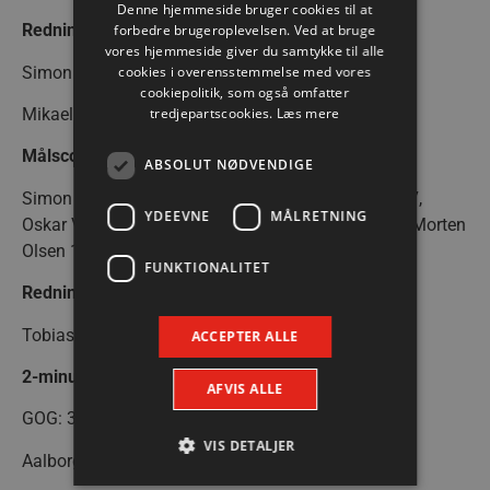
Denne hjemmeside bruger cookies til at
Redningsprocenter Aalborg Håndbold
forbedre brugeroplevelsen. Ved at bruge
vores hjemmeside giver du samtykke til alle
cookies i overensstemmelse med vores
Simon Gade – 0%
cookiepolitik, som også omfatter
tredjepartscookies.
Læs mere
Mikael Aggefors – 30%
Målscorere GOG
ABSOLUT NØDVENDIGE
Simon Pytlick 8, Lukas Jørgensen 7, Emil Madsen 7,
YDEEVNE
MÅLRETNING
Oskar Vind 3, Jerry Tollbring 3, Henrik Jakobsen 2, Morten
Olsen 1, Nicolai Nygaard Pedersen 1
FUNKTIONALITET
Redningsprocenter GOG
Tobias Thulin – 31%
ACCEPTER ALLE
2-minutters udvisninger
AFVIS ALLE
GOG: 3
VIS DETALJER
Aalborg Håndbold: 6