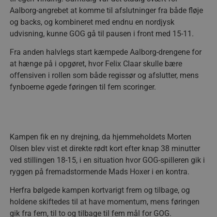
Aalborg-angrebet at komme til afslutninger fra både fløje
og backs, og kombineret med endnu en nordjysk
udvisning, kunne GOG gå til pausen i front med 15-11.
Fra anden halvlegs start kæmpede Aalborg-drengene for
at hænge på i opgøret, hvor Felix Claar skulle bære
offensiven i rollen som både regissør og afslutter, mens
fynboerne øgede føringen til fem scoringer.
Kampen fik en ny drejning, da hjemmeholdets Morten
Olsen blev vist et direkte rødt kort efter knap 38 minutter
ved stillingen 18-15, i en situation hvor GOG-spilleren gik i
ryggen på fremadstormende Mads Hoxer i en kontra.
Herfra bølgede kampen kortvarigt frem og tilbage, og
holdene skiftedes til at have momentum, mens føringen
gik fra fem, til to og tilbage til fem mål for GOG.