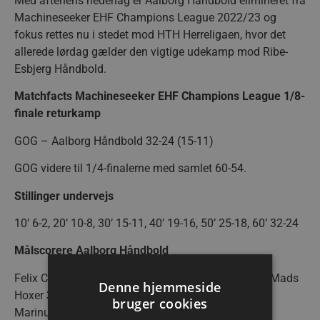
Med aftenens nederlag er Aalborg Håndbold elimineret fra
Machineseeker EHF Champions League 2022/23 og
fokus rettes nu i stedet mod HTH Herreligaen, hvor det
allerede lørdag gælder den vigtige udekamp mod Ribe-
Esbjerg Håndbold.
Matchfacts Machineseeker EHF Champions League 1/8-
finale returkamp
GOG – Aalborg Håndbold 32-24 (15-11)
GOG videre til 1/4-finalerne med samlet 60-54.
Stillinger undervejs
10’ 6-2, 20’ 10-8, 30’ 15-11, 40’ 19-16, 50’ 25-18, 60’ 32-24
Målscorere Aalborg Håndbold
Felix Claar 6, Victor Kløve 5, Benjamin Jakobsen 4, Mads
Denne hjemmeside
Hoxer 3, Henrik Møllgaard 2, Sebastian Barthold 2,
bruger cookies
Marinus Munk 1, Buster Juul 1