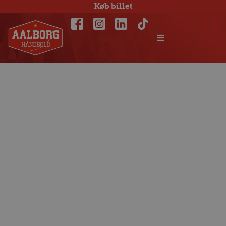
Køb billet
Europæisk
nederlag i Odense