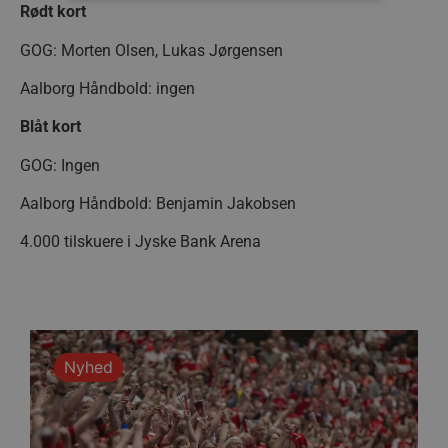
Rødt kort
Absolut nødvendige
Ydeevne
GOG: Morten Olsen, Lukas Jørgensen
Målretning
Funktionalitet
Aalborg Håndbold: ingen
Absolut nødvendige cookies muliggør
hjemmesidens grundlæggende funktionalitet
Blåt kort
såsom brugerlogin og kontoadministration.
Hjemmesiden kan ikke bruges korrekt uden de
GOG: Ingen
absolut nødvendige cookies.
Navn
Udbyder / Domæne
Udløbsd
Aalborg Håndbold: Benjamin Jakobsen
/dyna-.*/i
.aalborghaandbold.dk
Sessi
4.000 tilskuere i Jyske Bank Arena
_dcid
1 år 
Google
måne
.aalborghaandbold.dk
Nyhed
__cf_bm
29 minu
Cloudflare Inc.