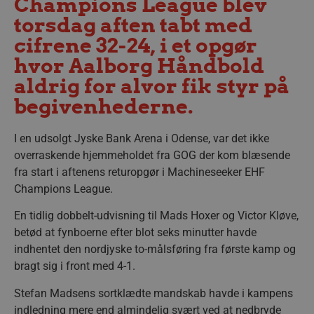
Champions League blev
torsdag aften tabt med
cifrene 32-24, i et opgør
hvor Aalborg Håndbold
aldrig for alvor fik styr på
begivenhederne.
I en udsolgt Jyske Bank Arena i Odense, var det ikke
overraskende hjemmeholdet fra GOG der kom blæsende
fra start i aftenens returopgør i Machineseeker EHF
Champions League.
En tidlig dobbelt-udvisning til Mads Hoxer og Victor Kløve,
betød at fynboerne efter blot seks minutter havde
indhentet den nordjyske to-målsføring fra første kamp og
bragt sig i front med 4-1.
Stefan Madsens sortklædte mandskab havde i kampens
indledning mere end almindelig svært ved at nedbryde