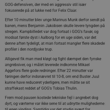
GOG-defensiven, der med en aggressiv stil især
fokuserede på at lukke ned for Felix Claar.
Efter 10 minutter blev unge Marinus Munk derfor sendt på
banen, mens Benjamin Jakobsen skulle levere tyngden på
stregen. Kampbilledet var dog fortsat i GOG’s favør, og
modsat første dyst i Aalborg for en uge siden, var det
denne aften tydeligt, at man fortsat mangler flere skadede
profiler i den nordjyske trup.
Alligevel fik man med kløgt og fight dæmpet den fynske
angrebsiver, og i målet leverede indkomne Mikael
Aggefors flere gode redninger. Efter 22 minutter var
føringen derfor indsnævret til 10-8, om end Buster Juul
kunne have reduceret yderligere, men måtte se sit
straffekast reddet af GOG’s Tobias Thulin.
Frem mod pausen kostede tekniske fejl i angrebet dog
dyrt, og værterne var ikke sene til at udnytte mulighederne
til egen vinding. Samtidig var det stadig svært for