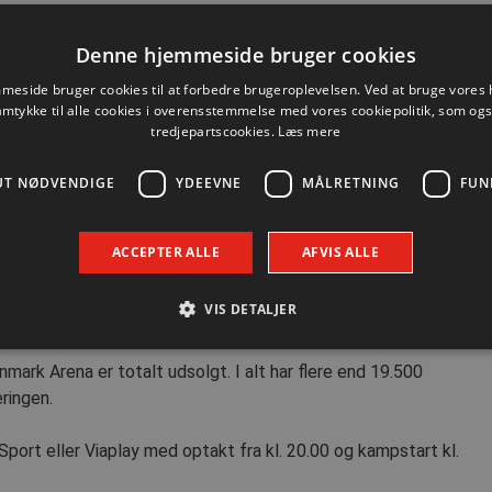
et hos THW Kiel er 32, 8 mål pr. kamp.
Denne hjemmeside bruger cookies
s 26,17 år for vores vedkommende, 7. ældst blandt alle de
eside bruger cookies til at forbedre brugeroplevelsen. Ved at bruge vore
77 år, hvilket er 3. ældste trup i turneringen.
amtykke til alle cookies i overensstemmelse med vores cookiepolitik, som og
tredjepartscookies.
Læs mere
r tyskerne det højeste mandskab i hele sæsonens udgave af
UT NØDVENDIGE
YDEEVNE
MÅLRETNING
FUN
r i gennemsnit måler 1,956 meter i højden, mens vores trup
ACCEPTER ALLE
AFVIS ALLE
nnemsnitligt tungeste spillere, i det tyskerne er den trup
9,24 kg. per spiller. Her må vi nøjes med den femtetungeste
VIS DETALJER
vægt på 94,85 kg.
ark Arena er totalt udsolgt. I alt har flere end 19.500
Absolut nødvendige
Ydeevne
Målretning
Funktionalitet
ringen.
 muliggør hjemmesidens grundlæggende funktionalitet såsom brugerlogin og kontoad
Sport eller Viaplay med optakt fra kl. 20.00 og kampstart kl.
n de absolut nødvendige cookies.
Udbyder / Domæne
Udløbsdato
Beskrivelse