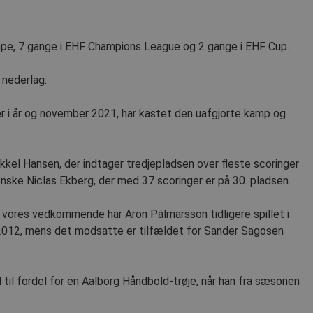
mpe, 7 gange i EHF Champions League og 2 gange i EHF Cup.
 nederlag.
 i år og november 2021, har kastet den uafgjorte kamp og
ikkel Hansen, der indtager tredjepladsen over fleste scoringer
nske Niclas Ekberg, der med 37 scoringer er på 30. pladsen.
or vores vedkommende har Aron Pálmarsson tidligere spillet i
 2012, mens det modsatte er tilfældet for Sander Sagosen
 til fordel for en Aalborg Håndbold-trøje, når han fra sæsonen