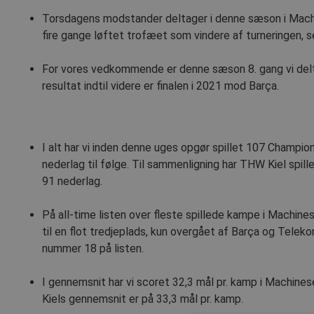
Torsdagens modstander deltager i denne sæson i Mach
fire gange løftet trofæet som vindere af turneringen,
For vores vedkommende er denne sæson 8. gang vi delt
resultat indtil videre er finalen i 2021 mod Barça.
I alt har vi inden denne uges opgør spillet 107 Champ
nederlag til følge. Til sammenligning har THW Kiel spille
91 nederlag.
På all-time listen over fleste spillede kampe i Mach
til en flot tredjeplads, kun overgået af Barça og Tel
nummer 18 på listen.
I gennemsnit har vi scoret 32,3 mål pr. kamp i Mach
Kiels gennemsnit er på 33,3 mål pr. kamp.