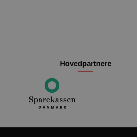
HLSession
aa
VISITOR_INFO1_LIVE
Go
.y
FPID
Go
Hovedpartnere
.a
_fbp
Me
.a
lidc
Mi
.l
HLNewVisitor
aa
YSC
Go
.y
_ga
Go
.a