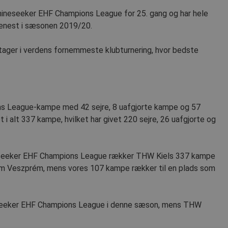
ineseeker EHF Champions League for 25. gang og har hele
 senest i sæsonen 2019/20.
ager i verdens fornemmeste klubturnering, hvor bedste
ions League-kampe med 42 sejre, 8 uafgjorte kampe og 57
t i alt 337 kampe, hvilket har givet 220 sejre, 26 uafgjorte og
ineseeker EHF Champions League rækker THW Kiels 337 kampe
ekom Veszprém, mens vores 107 kampe rækker til en plads som
ineseeker EHF Champions League i denne sæson, mens THW