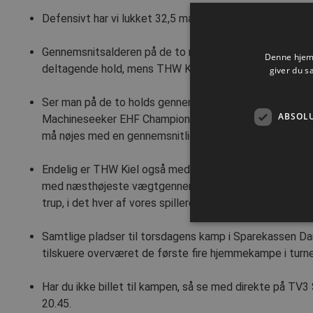
Defensivt har vi lukket 32,5 mål ind pr. kamp, mens tall
Gennemsnitsalderen på de to mandskaber er henholdsvi
Denne hjemm
deltagende hold, mens THW Kiels aldersgennemsnit er 27,
giver du s
Ser man på de to holds gennemsnitlige spillerhøjde ha
ABSOL
Machineseeker EHF Champions League, i det hver spille
må nøjes med en gennemsnitlig højde på 1,924 meter.
Endelig er THW Kiel også med helt i toppen blandt de ge
med næsthøjeste vægtgennemsnit pr. spiller med i alt 9
trup, i det hver af vores spillere har en gennemsnitlig 
Samtlige pladser til torsdagens kamp i Sparekassen Danm
tilskuere overværet de første fire hjemmekampe i turne
Absolut nødvendige cookies
Har du ikke billet til kampen, så se med direkte på TV3 
kan ikke bruges korrekt ude
20.45.
Navn