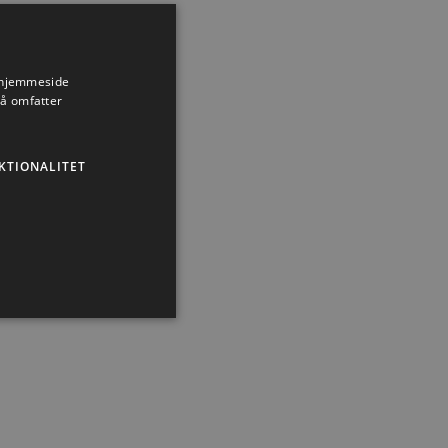
s hjemmeside
så omfatter
KTIONALITET
ministration. Hjemmesiden