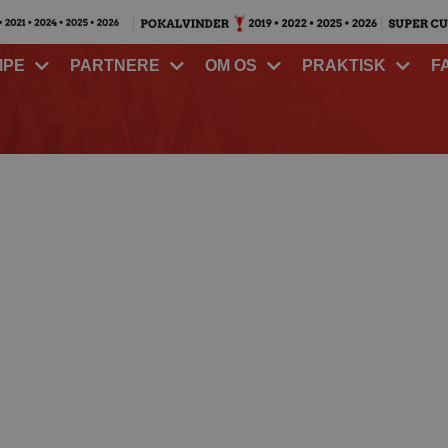
MPE
PARTNERE
OM OS
PRAKTISK
F
ens europæiske duel