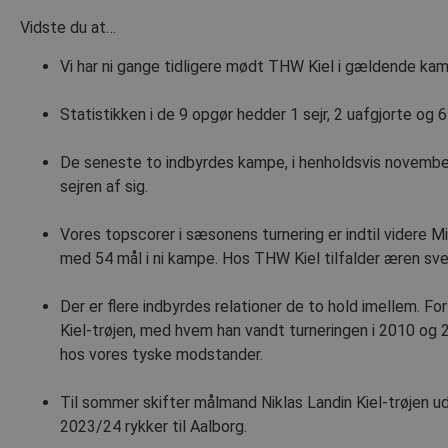
Vidste du at…
Vi har ni gange tidligere mødt THW Kiel i gældende ka
Statistikken i de 9 opgør hedder 1 sejr, 2 uafgjorte og 6
De seneste to indbyrdes kampe, i henholdsvis november
sejren af sig.
Vores topscorer i sæsonens turnering er indtil videre M
med 54 mål i ni kampe. Hos THW Kiel tilfalder æren sve
Der er flere indbyrdes relationer de to hold imellem. F
Kiel-trøjen, med hvem han vandt turneringen i 2010 og
hos vores tyske modstander.
Til sommer skifter målmand Niklas Landin Kiel-trøjen ud
2023/24 rykker til Aalborg.