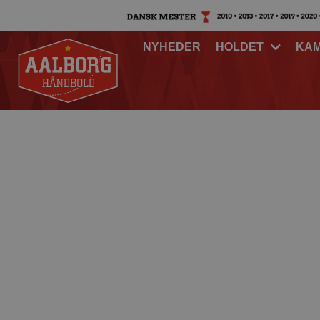
NYHEDER
HOLDET
KA
Facts om torsdag