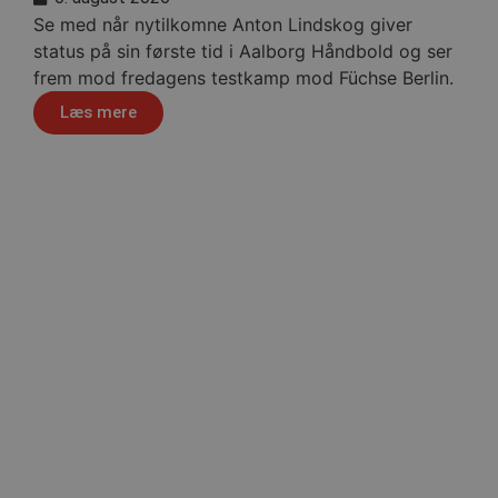
189350-sid
.aalborgha
Se med når nytilkomne Anton Lindskog giver
1810443049197060
.f
status på sin første tid i Aalborg Håndbold og ser
FPLC
.aalborgha
_sbp
.aalborghaand
frem mod fredagens testkamp mod Füchse Berlin.
Trackerdmo
.jc
Læs mere
collect
.l
189350-sid-
.aalborgha
seen
tr
.l
189369-sid
.aalborg-
gtag/js
.g
handbold.c
gtm.js
.g
189369-sid-
.aalborg-
seen
handbold.c
li_sync
.l
Håndb
FPAU
.aalborgha
_ga_ZP8WW23MQ3
.a
bcookie
Mi
.l
__Secure-
.y
ROLLOUT_TOKEN