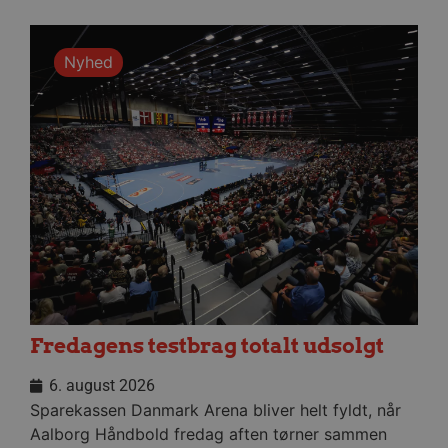
sekund
Google Privacy Policy
Nyhed
CookieScriptConsent
4 uger
CookieScript
dag
aalborghaandbold.dk
VISITOR_PRIVACY_METADATA
5 måne
YouTube
4 uge
.youtube.com
Fredagens testbrag totalt udsolgt
6. august 2026
Sparekassen Danmark Arena bliver helt fyldt, når
Aalborg Håndbold fredag aften tørner sammen