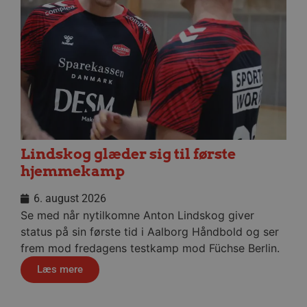
Absolut nødvendige
Ydeevne
Målretning
Funktionalitet
Absolut nødvendige cookies muliggør
hjemmesidens grundlæggende funktionalitet
såsom brugerlogin og kontoadministration.
Hjemmesiden kan ikke bruges korrekt uden de
absolut nødvendige cookies.
Navn
Udbyder / Domæne
Udløbsd
/dyna-.*/i
.aalborghaandbold.dk
Sessi
Lindskog glæder sig til første
hjemmekamp
_dcid
1 år 
Google
måne
.aalborghaandbold.dk
6. august 2026
Se med når nytilkomne Anton Lindskog giver
status på sin første tid i Aalborg Håndbold og ser
frem mod fredagens testkamp mod Füchse Berlin.
Læs mere
__cf_bm
29 minu
Cloudflare Inc.
56
.linkedin.com