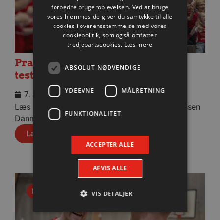
forbedre brugeroplevelsen. Ved at bruge
vores hjemmeside giver du samtykke til alle
cookies i overensstemmelse med vores
cookiepolitik, som også omfatter
tredjepartscookies.
Læs mere
Praktisk information til dagens
ABSOLUT NØDVENDIGE
testkamp mod Füchse Berlin
YDEEVNE
MÅLRETNING
7. august 2026
Læs praktisk info til aftenens kamp i Sparekassen
FUNKTIONALITET
Danmark Arena.
Læs mere
ACCEPTER ALLE
AFVIS ALLE
Nyhed
VIS DETALJER