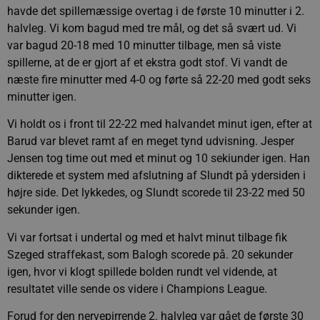
havde det spillemæssige overtag i de første 10 minutter i 2.
halvleg. Vi kom bagud med tre mål, og det så svært ud. Vi
var bagud 20-18 med 10 minutter tilbage, men så viste
spillerne, at de er gjort af et ekstra godt stof. Vi vandt de
næste fire minutter med 4-0 og førte så 22-20 med godt seks
minutter igen.
Vi holdt os i front til 22-22 med halvandet minut igen, efter at
Barud var blevet ramt af en meget tynd udvisning. Jesper
Jensen tog time out med et minut og 10 sekiunder igen. Han
dikterede et system med afslutning af Slundt på ydersiden i
højre side. Det lykkedes, og Slundt scorede til 23-22 med 50
sekunder igen.
Vi var fortsat i undertal og med et halvt minut tilbage fik
Szeged straffekast, som Balogh scorede på. 20 sekunder
igen, hvor vi klogt spillede bolden rundt vel vidende, at
resultatet ville sende os videre i Champions League.
Forud for den nervepirrende 2. halvleg var gået de første 30