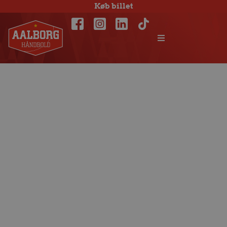
Køb billet
Fantastisk
resultat: Vi er i 1/8-
finalen i
Champions
League – igen!!!