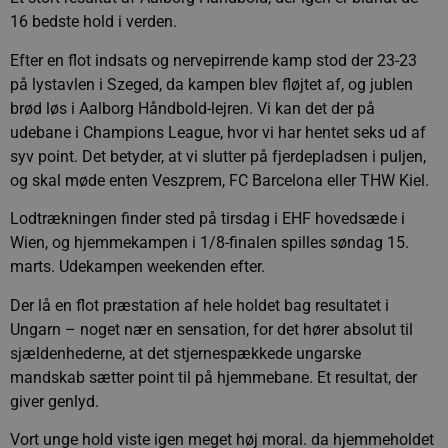
16 bedste hold i verden.
Efter en flot indsats og nervepirrende kamp stod der 23-23
på lystavlen i Szeged, da kampen blev fløjtet af, og jublen
brød løs i Aalborg Håndbold-lejren. Vi kan det der på
udebane i Champions League, hvor vi har hentet seks ud af
syv point. Det betyder, at vi slutter på fjerdepladsen i puljen,
og skal møde enten Veszprem, FC Barcelona eller THW Kiel.
Lodtrækningen finder sted på tirsdag i EHF hovedsæde i
Wien, og hjemmekampen i 1/8-finalen spilles søndag 15.
marts. Udekampen weekenden efter.
Der lå en flot præstation af hele holdet bag resultatet i
Ungarn – noget nær en sensation, for det hører absolut til
sjældenhederne, at det stjernespækkede ungarske
mandskab sætter point til på hjemmebane. Et resultat, der
giver genlyd.
Vort unge hold viste igen meget høj moral. da hjemmeholdet