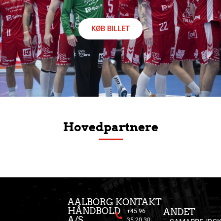
KØB BILLET
Hovedpartnere
AALBORG
KONTAKT
HÅNDBOLD
ANDET
+45 96
A/S
35 20 30