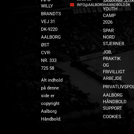
SAMARBEJDSK
INFO@AALBORGHAANDBOLD.DK
WILLY
YOUTH
BRANDTS
CAMP
VEJ 31
2026
DK-9220
SPAR
AALBORG
NORD
STJERNER
ØST
JOB,
CVR-
PRAKTIK
NR. 333
OG
725 58
FRIVILLIGT
ARBEJDE
Alt indhold
PRIVATLIVSPOL
på denne
AALBORG
side er
HÅNDBOLD
copyright
SUPPORT
Aalborg
COOKIES
Håndbold.