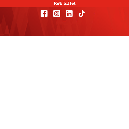
Køb billet
Fantastisk rød
opbakning på
lægterne i
Hamborg