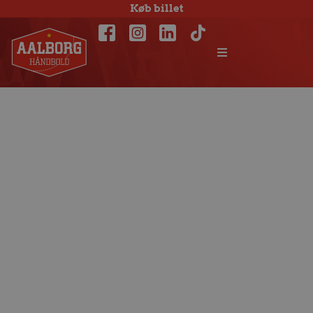
Køb billet
Første bus til
Magdeburg
udsolgt – tilmeld
dig bus 2 i dag