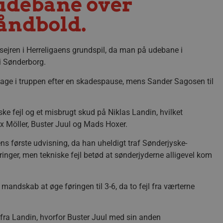
 udebane over
åndbold.
ejren i Herreligaens grundspil, da man på udebane i
i Sønderborg.
tilbage i truppen efter en skadespause, mens Sander Sagosen til
iske fejl og et misbrugt skud på Niklas Landin, hvilket
ix Möller, Buster Juul og Mads Hoxer.
s første udvisning, da han uheldigt traf Sønderjyske-
inger, men tekniske fejl betød at sønderjyderne alligevel kom
andskab at øge føringen til 3-6, da to fejl fra værterne
r fra Landin, hvorfor Buster Juul med sin anden