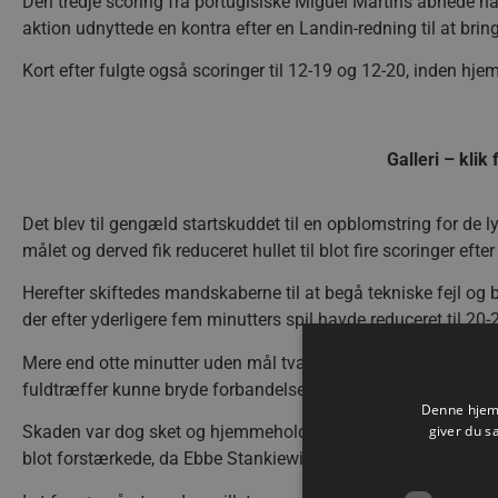
Den tredje scoring fra portugisiske Miguel Martins åbnede ha
aktion udnyttede en kontra efter en Landin-redning til at brin
Kort efter fulgte også scoringer til 12-19 og 12-20, inden hje
Galleri – klik 
Det blev til gengæld startskuddet til en opblomstring for de l
målet og derved fik reduceret hullet til blot fire scoringer efte
Herefter skiftedes mandskaberne til at begå tekniske fejl 
der efter yderligere fem minutters spil havde reduceret til 20
Mere end otte minutter uden mål tvang Simon Dahl til timeo
fuldtræffer kunne bryde forbandelsen med mål til 20-23.
Denne hjemm
giver du s
Skaden var dog sket og hjemmeholdet vejrede fortsat morgenl
blot forstærkede, da Ebbe Stankiewicz kort efter kunne reduce