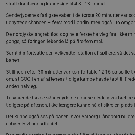
straffekastscoring kunne øge til 4-8 i 13. minut.
Sønderjydernes farligste våben i de første 20 minutter var sc
udnyttede chancen – først mod Landin, men også i to omgan
De nordjyske angreb flød dog hele første halvleg fint, ikke mi
gange, så føringen løbende lå på fire-fem mål.
Samtidig fortsatte den velkendte rotation af spillere, så det
banen.
Stillingen efter 30 minutter var komfortable 12-16 og spille
om, at GOG i en af aftenens tidlige kampe havde tabt til Frede
anden halvleg.
Tilsvarende havde sønderjyderne i pausen tydeligvis fået be
tidligere på aftenen, ikke længere kunne nå at sikre en plads i 
Det kunne også ses på banen, hvor Aalborg Håndbold buldred
enhver tvivl om udfaldet.