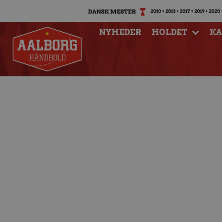
NYHEDER
HOLDET
K
Grundspilssejren s
Sønde