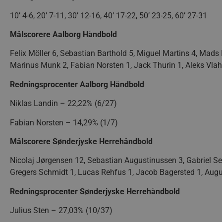
CookieScriptConsent
Google Privacy Poli
10’ 4-6, 20’ 7-11, 30’ 12-16, 40’ 17-22, 50’ 23-25, 60’ 27-31
VISITOR_PRIVACY_METAD
Målscorere Aalborg Håndbold
Felix Möller 6, Sebastian Barthold 5, Miguel Martins 4, Mads 
Marinus Munk 2, Fabian Norsten 1, Jack Thurin 1, Aleks Vlah
lf-cmp-189350
Redningsprocenter Aalborg Håndbold
Niklas Landin – 22,22% (6/27)
Navn
Udbyder 
Fabian Norsten – 14,29% (1/7)
Navn
Navn
Udbyder / Do
Ud
popupshow
.aalborgha
_gtmeec
fbevents.js
.aalborghaand
.f
Målscorere Sønderjyske Herrehåndbold
189350-sid
.aalborgha
Nicolaj Jørgensen 12, Sebastian Augustinussen 3, Gabriel Se
1810443049197060
.f
Gregers Schmidt 1, Lucas Rehfus 1, Jacob Bagersted 1, Augu
FPLC
.aalborgha
_sbp
.aalborghaand
Trackerdmo
.jc
Redningsprocenter Sønderjyske Herrehåndbold
collect
.l
Julius Sten – 27,03% (10/37)
189350-sid-
.aalborgha