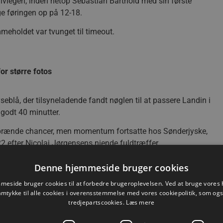
lvlegen, inden netop Sebastian Barthold med sin første
ge føringen op på 12-18.
mmeholdet var tvunget til timeout.
for større fotos
yseblå, der tilsyneladende fandt nøglen til at passere Landin i
r godt 40 minutter.
og brænde chancer, men momentum fortsatte hos Sønderjyske,
-22 efter Nicolaj Jørgensens niende fuldtræffer.
utknappen, inden Sebastian Barthold med sin tredje
Denne hjemmeside bruger cookies
eside bruger cookies til at forbedre brugeroplevelsen. Ved at bruge vore
amtykke til alle cookies i overensstemmelse med vores cookiepolitik, som og
uft; en følelse Marinus Munks udvisning efter 47 minutter
tredjepartscookies.
Læs mere
re til 23-24.