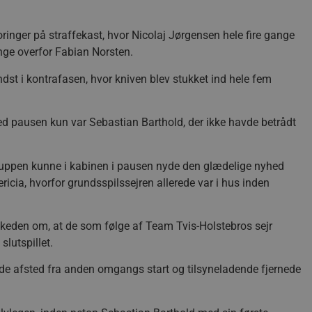
oringer på straffekast, hvor Nicolaj Jørgensen hele fire gange
ge overfor Fabian Norsten.
ndst i kontrafasen, hvor kniven blev stukket ind hele fem
 ved pausen kun var Sebastian Barthold, der ikke havde betrådt
rtruppen kunne i kabinen i pausen nyde den glædelige nyhed
ricia, hvorfor grundsspilssejren allerede var i hus inden
skeden om, at de som følge af Team Tvis-Holstebros sejr
slutspillet.
e afsted fra anden omgangs start og tilsyneladende fjernede