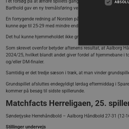
I et forsøg på at ændre spillets gang blev Fabian Norsten se
ABSOL
Barthold gav en ny tremålsføring ved stillingen 24-27.
En forrygende redning af Norsten på Nikolaj Svalastogs afslu
kunne øge til 25-29 med mindre end fire minutter tilbage.
Det hul kunne hjemmeholdet ikke grave sig op fra og facit ble
Som skrevet ovenfor betyder aftenens resultat, at Aalborg Hånd
2024/25, hvilket blandt andet giver fordel af hjemmebane i to 
og/eller DM-finaler.
Absolut nødvendige cookies
kan ikke bruges korrekt ude
Samtidig er det tredje sæson i træk, at man vinder grundspille
Navn
Grundspillet afsluttes endegyldigt lørdag eftermiddag i Sp
/dyna-.*/i
kommer på besøg til sidste spillerunde.
_dcid
Matchfacts Herreligaen, 25. spill
__cf_bm
Sønderjyske Herrehåndbold – Aalborg Håndbold 27-31 (12-1
Stillinger undervejs