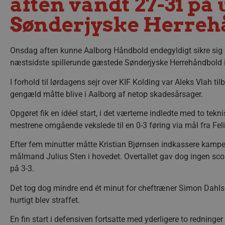
aften vandt 27-31 på
Sønderjyske Herreh
Onsdag aften kunne Aalborg Håndbold endegyldigt sikre sig s
næstsidste spillerunde gæstede Sønderjyske Herrehåndbold 
I forhold til lørdagens sejr over KIF Kolding var Aleks Vlah 
gengæld måtte blive i Aalborg af netop skadesårsager.
Opgøret fik en idéel start, i det værterne indledte med to tekn
mestrene omgående vekslede til en 0-3 føring via mål fra Fel
Efter fem minutter måtte Kristian Bjørnsen indkassere kampen
målmand Julius Sten i hovedet. Overtallet gav dog ingen scor
på 3-3.
Det tog dog mindre end ét minut for cheftræner Simon Dahls m
hurtigt blev straffet.
En fin start i defensiven fortsatte med yderligere to redninge