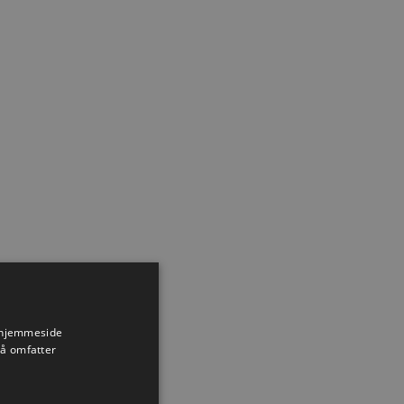
s hjemmeside
så omfatter