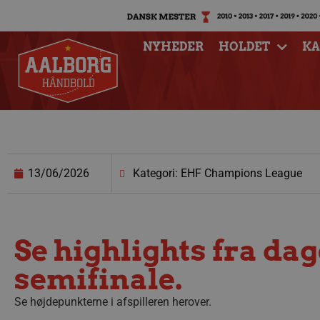
NYHEDER
HOLDET
K
13/06/2026
Kategori: EHF Champions League
Se highlights fra d
semifinale.
Se højdepunkterne i afspilleren herover.