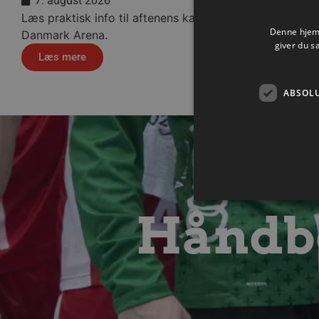
7. august 2026
Læs praktisk info til aftenens kamp i Sparekassen
Denne hjemm
Danmark Arena.
giver du s
Læs mere
ABSOL
Håndbo
Absolut nødvendige cookies
kan ikke bruges korrekt ude
Navn
/dyna-.*/i