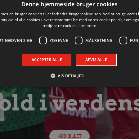
6. august 2026
Denne hjemmeside bruger cookies
Se med når nytilkomne Anton Lindskog giver
eside bruger cookies til at forbedre brugeroplevelsen. Ved at bruge vore
status på sin første tid i Aalborg Håndbold og ser
amtykke til alle cookies i overensstemmelse med vores cookiepolitik, som og
frem mod fredagens testkamp mod Füchse Berlin.
tredjepartscookies.
Læs mere
Læs mere
UT NØDVENDIGE
YDEEVNE
MÅLRETNING
FUN
ACCEPTER ALLE
AFVIS ALLE
VIS DETALJER
ld i verden
Absolut nødvendige
Ydeevne
Målretning
Funktionalitet
 muliggør hjemmesidens grundlæggende funktionalitet såsom brugerlogin og kontoad
n de absolut nødvendige cookies.
Udbyder / Domæne
Udløbsdato
Beskrivelse
.aalborghaandbold.dk
Session
Til visning af hjemmesidens funktioner
KØB BILLET