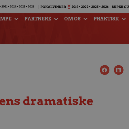
AMPE
PARTNERE
OM OS
PRAKTISK
agens dramatiske