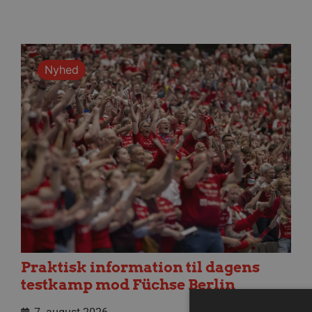
Nyhed
Praktisk information til dagens
testkamp mod Füchse Berlin