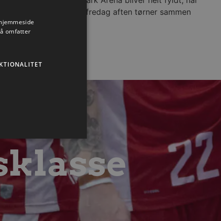
Aalborg Håndbold fredag aften tørner sammen
s hjemmeside
med Füchse Berlin.
så omfatter
Læs mere
KTIONALITET
sklasse
ministration. Hjemmesiden