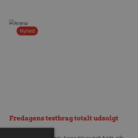
Nyhed
Fredagens testbrag totalt udsolgt
6. august 2026
Sparekassen Danmark Arena bliver helt fyldt, når