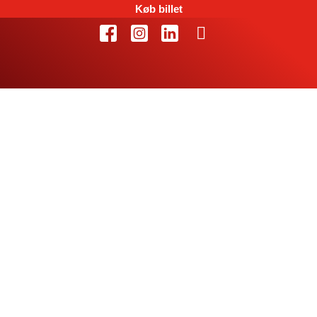
Køb billet
Husk topbraget i
aften: 3.700 har
allerede sikret sig
billet