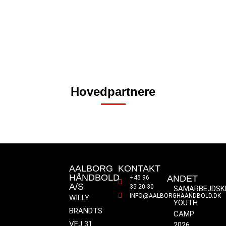
Hovedpartnere
AALBORG
KONTAKT
HÅNDBOLD
ANDET
+45 96
A/S
35 20 30
SAMARBEJDSK
INFO@AALBORGHAANDBOLD.DK
WILLY
YOUTH
BRANDTS
CAMP
VEJ 31
2026