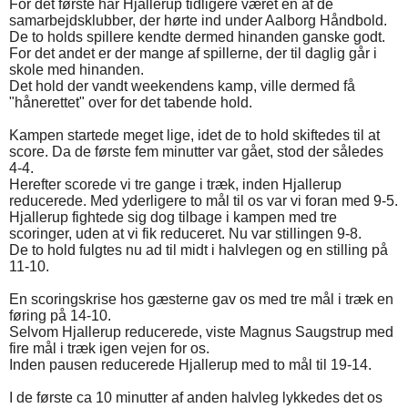
For det første har Hjallerup tidligere været en af de
samarbejdsklubber, der hørte ind under Aalborg Håndbold.
De to holds spillere kendte dermed hinanden ganske godt.
For det andet er der mange af spillerne, der til daglig går i
skole med hinanden.
Det hold der vandt weekendens kamp, ville dermed få
"hånerettet" over for det tabende hold.
Kampen startede meget lige, idet de to hold skiftedes til at
score. Da de første fem minutter var gået, stod der således
4-4.
Herefter scorede vi tre gange i træk, inden Hjallerup
reducerede. Med yderligere to mål til os var vi foran med 9-5.
Hjallerup fightede sig dog tilbage i kampen med tre
scoringer, uden at vi fik reduceret. Nu var stillingen 9-8.
De to hold fulgtes nu ad til midt i halvlegen og en stilling på
11-10.
En scoringskrise hos gæsterne gav os med tre mål i træk en
føring på 14-10.
Selvom Hjallerup reducerede, viste Magnus Saugstrup med
fire mål i træk igen vejen for os.
Inden pausen reducerede Hjallerup med to mål til 19-14.
I de første ca 10 minutter af anden halvleg lykkedes det os