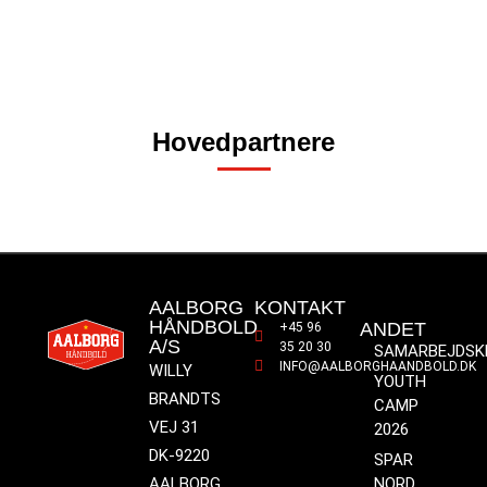
Hovedpartnere
AALBORG
KONTAKT
HÅNDBOLD
ANDET
+45 96
A/S
35 20 30
SAMARBEJDSK
INFO@AALBORGHAANDBOLD.DK
WILLY
YOUTH
BRANDTS
CAMP
VEJ 31
2026
DK-9220
SPAR
AALBORG
NORD