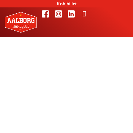
Køb billet
I Klarup Hallen viste
U18 drengene flot
spil.